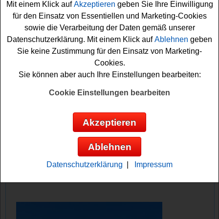
Mit einem Klick auf
Akzeptieren
geben Sie Ihre Einwilligung
Globus Einkaufsgutscheine und 55x ein cooler Rucksack
für den Einsatz von Essentiellen und Marketing-Cookies
auf glückliche Gewinner.
sowie die Verarbeitung der Daten gemäß unserer
Datenschutzerklärung. Mit einem Klick auf
Ablehnen
geben
Falls Sie an der Verlosung teilnehmen möchten, müssen
Sie keine Zustimmung für den Einsatz von Marketing-
Sie bei meinGlobus registriert sein und können dann das
Cookies.
kleine Formular ausfüllen. Vielleicht haben Sie ja Glück
Sie können aber auch Ihre Einstellungen bearbeiten:
und können einen der schönen Preise oder gar einen
Gutschein
für die nächste Reise gewinnen? Viel Glück!
Cookie Einstellungen bearbeiten
Ferrero verlost 3x einen 3000 Euro
Akzeptieren
Reisegutschein, 99x Globus
Einkaufsgutschein und 55x einen
Ablehnen
Rucksack
Datenschutzerklärung
|
Impressum
Anzeige: