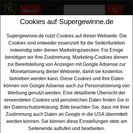
Menü
Cookies auf Supergewinne.de
Supergewinne.de
>
Gewinnspiele
>
Bargeld Gewinnspiele
>
Ferrero Globus Gewinnspiel - tolle Preise und Reisegutschein
gewinnen
Supergewinne.de nutzt Cookies auf dieser Webseite. Die
Anzeige:
Cookies sind entweder essenziell für die Seitenfunktion
notwendig oder dienen Marketingzwecken. Für Einige
Anzeige:
benötigen wir Ihre Zustimmung. Marketing-Cookies dienen
zur Bereitstellung von Anzeigen mit Google Adsense zur
Monetarisierung dieser Webseite, damit sie kostenlos
Ferrero Globus Gewinnspiel - tolle
betrieben werden kann. Diese Cookies und Ihre Daten
Preise und Reisegutschein
können von Google Adsense auch zur Personalisierung von
gewinnen
Werbung genutzt werden. Eine detaillierte Übersicht der
verwendeten Cookies und persönlichen Daten finden Sie in
Ein kostenloses Ferrero
Globus Gewinnspiel
auf ferrero-
der Datenschutzerklärung. Bitte beachten Sie, dass mit Ihrer
globus-gewinnspiel.de für alle Gewinner, die gern einen
Zustimmung auch Daten an Google in die USA übermittelt
tollen Reisegutsschein gewinnen möchten. Ferrero und
werden können. Sie können diese Einstellungen stets am
Globus verlosen dreimal einen
Reise Gutschein
im Wert
Seitenende aufrufen und bearbeiten.
von je 3000 als Hauptgewinne. weiterhin warten 99