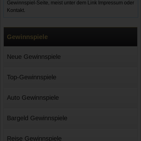
Gewinnspiel-Seite, meist unter dem Link Impressum oder
Kontakt.
Gewinnspiele
Neue Gewinnspiele
Top-Gewinnspiele
Auto Gewinnspiele
Bargeld Gewinnspiele
Reise Gewinnspiele