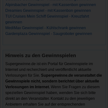
Alpirsbacher Gewinnspiel - mit Kassenbon gewinnen
Dreamies Gewinnspiel - mit Kassenbon gewinnen
TUI Cruises Mein Schiff Gewinnspiel - Kreuzfahrt
gewinnen
MediMax Gewinnspiel - Kühlschrank gewinnen
Gardenplaza Gewinnspiel - Saugroboter gewinnen
Hinweis zu den Gewinnspielen
Supergewinne.de ist ein Portal für Gewinnspiele im
Internet und recherchiert und veröffentlicht aktuelle
Verlosungen für Sie.
Supergewinne.de veranstaltet die
Gewinnspiele nicht, sondern berichtet über aktuelle
Verlosungen im Internet.
Wenn Sie Fragen zu diesem
speziellen Gewinnspiel haben, wenden Sie sich bitte
direkt an den Veranstalter. Kontakt zu den jeweiligen
Anbietern erhalten Sie auf der entsprechenden