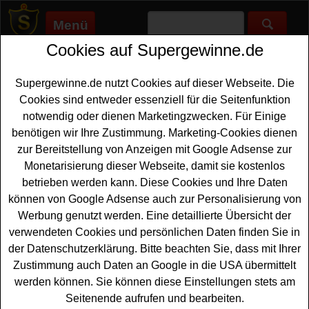
Menü
Cookies auf Supergewinne.de
Supergewinne.de
>
Gewinnspiele
>
Bargeld Gewinnspiele
>
Cavendish Harvey Gewinnspiel - Gold gewinnen
Supergewinne.de nutzt Cookies auf dieser Webseite. Die
Anzeige:
Cookies sind entweder essenziell für die Seitenfunktion
notwendig oder dienen Marketingzwecken. Für Einige
Anzeige:
benötigen wir Ihre Zustimmung. Marketing-Cookies dienen
zur Bereitstellung von Anzeigen mit Google Adsense zur
Cavendish Harvey Gewinnspiel -
Monetarisierung dieser Webseite, damit sie kostenlos
Gold gewinnen
betrieben werden kann. Diese Cookies und Ihre Daten
können von Google Adsense auch zur Personalisierung von
Wer gern echtes
Gold gewinnen
möchte, hat bei dem
Werbung genutzt werden. Eine detaillierte Übersicht der
aktuellen Cavendish Harvey Gewinnspiel mit dem Titel
verwendeten Cookies und persönlichen Daten finden Sie in
Gold finden und gewinnen eine tolle Gelegenheit dazu.
der Datenschutzerklärung. Bitte beachten Sie, dass mit Ihrer
Insgesamt zehn goldene Drops verstecken sich in den
Zustimmung auch Daten an Google in die USA übermittelt
teilnehmenden Aktionspackungen Cavendish & Harvey -
werden können. Sie können diese Einstellungen stets am
und mit einem davon können Sie echtes Gold gewinnen.
Seitenende aufrufen und bearbeiten.
Haben Sie einen der goldenen Drops gefunden, müssen