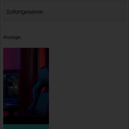
Sofortgewinne
Anzeige: