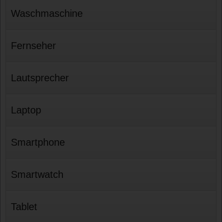
Waschmaschine
Fernseher
Lautsprecher
Laptop
Smartphone
Smartwatch
Tablet