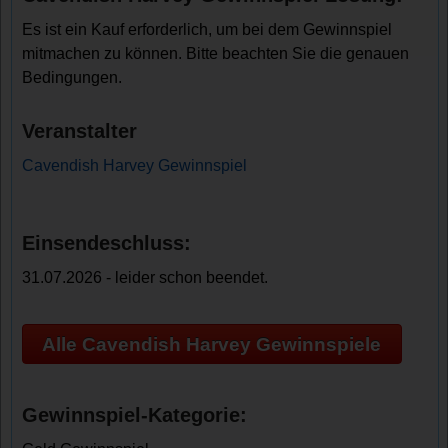
Es ist ein Kauf erforderlich, um bei dem Gewinnspiel
mitmachen zu können. Bitte beachten Sie die genauen
Bedingungen.
Veranstalter
Cavendish Harvey Gewinnspiel
Einsendeschluss:
31.07.2026 - leider schon beendet.
Alle Cavendish Harvey Gewinnspiele
Gewinnspiel-Kategorie: