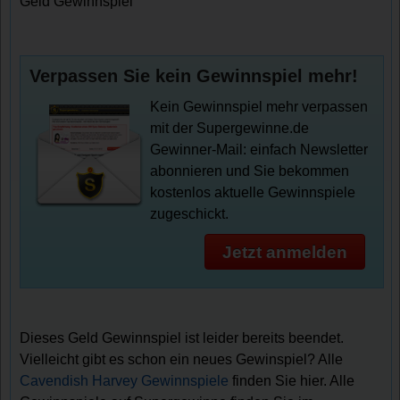
Geld Gewinnspiel
Verpassen Sie kein Gewinnspiel mehr!
Kein Gewinnspiel mehr verpassen
mit der Supergewinne.de
Gewinner-Mail: einfach Newsletter
abonnieren und Sie bekommen
kostenlos aktuelle Gewinnspiele
zugeschickt.
Jetzt anmelden
Dieses Geld Gewinnspiel ist leider bereits beendet.
Vielleicht gibt es schon ein neues Gewinspiel? Alle
Cavendish Harvey Gewinnspiele
finden Sie hier. Alle