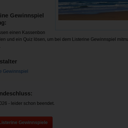
rine Gewinnspiel
ng:
ssen einen Kassenbon
en und ein Quiz lösen, um bei dem Listerine Gewinnspiel mit
.
stalter
ne Gewinnspiel
ndeschluss:
026 - leider schon beendet.
Listerine Gewinnspiele