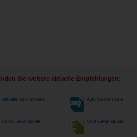
finden Sie weitere aktuelle Empfehlungen:
Aktuelle Gewinnspiele
Auto Gewinnspiele
Reise Gewinnspiele
Geld Gewinnspiele