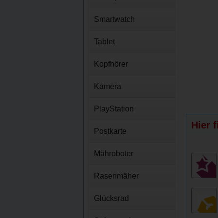
Smartwatch
Tablet
Kopfhörer
Kamera
PlayStation
Hier 
Postkarte
Mähroboter
Rasenmäher
Glücksrad