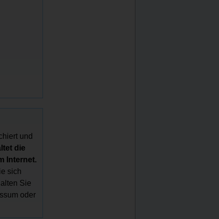
chiert und
tet die
 Internet.
e sich
halten Sie
essum oder