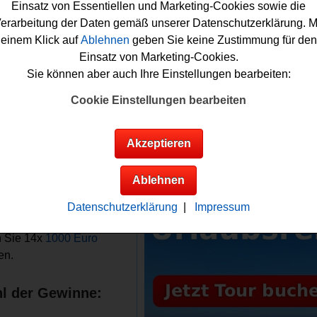
ro werden verlost. Falls Sie bei dem Listerine Gewinnspiel mi
Einsatz von Essentiellen und Marketing-Cookies sowie die
, müssen Sie im Aktionszeitraum die angegebenen Produkte k
erarbeitung der Daten gemäß unserer Datenschutzerklärung. M
senbon hochladen. Dann nur noch flink ein kleines Quiz lösen 
einem Klick auf
Ablehnen
geben Sie keine Zustimmung für den
lück können Sie das Geld gewinnen. Vielleicht haben Sie ja Gl
Einsatz von Marketing-Cookies.
bei diesem Listerine Gewinnspiel!
Sie können aber auch Ihre Einstellungen bearbeiten:
Cookie Einstellungen bearbeiten
rine verlost 14x 1000 Euro
Akzeptieren
Anzeige:
Infos zum Listerine
nspiel
Ablehnen
gewinne:
Datenschutzerklärung
|
Impressum
em Listerine Gewinnspiel
n Sie 14x
1000 Euro
en.
l der Gewinne: