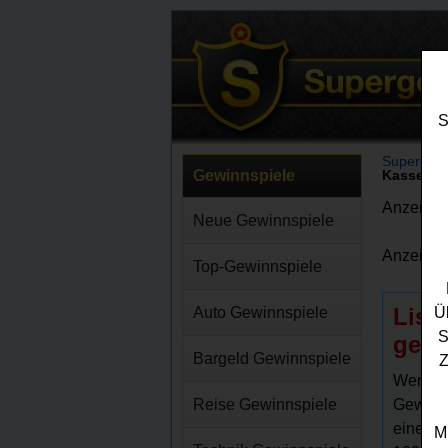
S
Supergew
Gewinnspiele
Kassenbo
Anzeige:
Neue Gewinnspiele
Anzeige:
Top-Gewinnspiele
List
Auto Gewinnspiele
Ü
S
gew
Bargeld Gewinnspiele
Z
Wer ge
Reise Gewinnspiele
Gewinns
eine gr
M