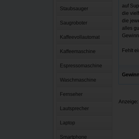
auf Sup
Staubsauger
die vie
die jew
Saugroboter
alles g
Gewinns
Kaffeevollautomat
Fehlt e
Kaffeemaschine
Espressomaschine
Gewinn
Waschmaschine
Fernseher
Anzeige:
Lautsprecher
Laptop
Smartphone