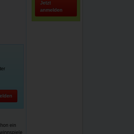
Jetzt
anmelden
ter
elden
chon ein
ewinnspiele