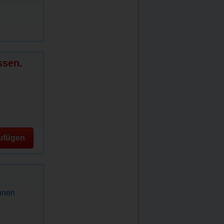
ssen.
ufügen
nnen