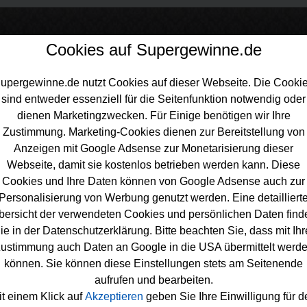
Cookies auf Supergewinne.de
upergewinne.de nutzt Cookies auf dieser Webseite. Die Cooki
sind entweder essenziell für die Seitenfunktion notwendig oder
inne.de
>
Gewinnspiele
>
Bargeld Gewinnspiele
>
Listerine Gewinnspi
dienen Marketingzwecken. Für Einige benötigen wir Ihre
n Geld gewinnen
Zustimmung. Marketing-Cookies dienen zur Bereitstellung von
Anzeigen mit Google Adsense zur Monetarisierung dieser
Webseite, damit sie kostenlos betrieben werden kann. Diese
Cookies und Ihre Daten können von Google Adsense auch zur
Personalisierung von Werbung genutzt werden. Eine detailliert
erine Gewinnspiel - mit Kassenbon Gel
bersicht der verwendeten Cookies und persönlichen Daten find
ie in der Datenschutzerklärung. Bitte beachten Sie, dass mit Ihr
innen
ustimmung auch Daten an Google in die USA übermittelt werd
rn
Geld gewinnen
möchte, sollte sich dieses aktuelle Listerine
können. Sie können diese Einstellungen stets am Seitenende
piel mit Kassenbon unbedingt genauer anschauen. Listerine ve
aufrufen und bearbeiten.
oße Test-Aktion, bei der Sie
1000 Euro gewinnen
können. Insge
it einem Klick auf
Akzeptieren
geben Sie Ihre Einwilligung für d