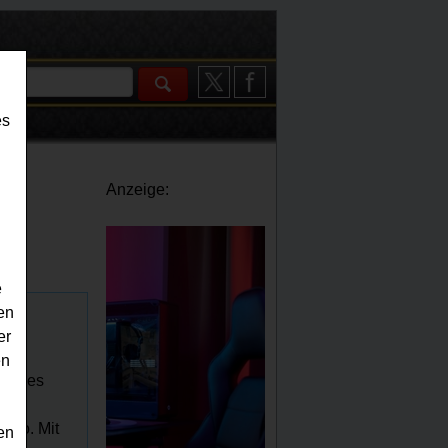
es
el -
Anzeige:
e
en
er
en
 dieses
rei
uro. Mit
en