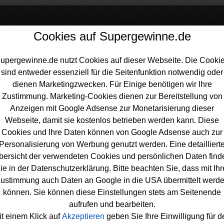
Cookies auf Supergewinne.de
upergewinne.de nutzt Cookies auf dieser Webseite. Die Cooki
sind entweder essenziell für die Seitenfunktion notwendig oder
inne.de
>
Gewinnspiele
>
Bargeld Gewinnspiele
>
MediMax Gewinnspi
dienen Marketingzwecken. Für Einige benötigen wir Ihre
gutschein gewinnen
Zustimmung. Marketing-Cookies dienen zur Bereitstellung von
Anzeigen mit Google Adsense zur Monetarisierung dieser
Webseite, damit sie kostenlos betrieben werden kann. Diese
Cookies und Ihre Daten können von Google Adsense auch zur
Personalisierung von Werbung genutzt werden. Eine detailliert
Max Gewinnspiel - Einkaufsgutschein
bersicht der verwendeten Cookies und persönlichen Daten find
ie in der Datenschutzerklärung. Bitte beachten Sie, dass mit Ihr
innen
ustimmung auch Daten an Google in die USA übermittelt werd
n einen tollen
Einkaufsgutschein gewinnen
möchte, sollte sich
können. Sie können diese Einstellungen stets am Seitenende
ose MediMax Gewinnspiel genauer ansehen. MediMax verlost d
aufrufen und bearbeiten.
r Einkaufsgutscheine im Wert von 500 Euro, 300 Euro und 200 E
it einem Klick auf
Akzeptieren
geben Sie Ihre Einwilligung für d