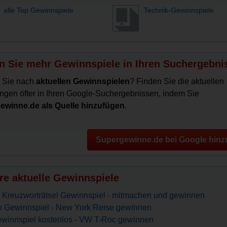
alle Top Gewinnspiele
Technik-Gewinnspiele
n Sie mehr Gewinnspiele in Ihren Suchergebni
 Sie nach
aktuellen Gewinnspielen
? Finden Sie die aktuellen
ngen öfter in Ihren Google-Suchergebnissen, indem Sie
ewinne.de als Quelle hinzufügen
.
Supergewinne.de bei Google hinz
re aktuelle Gewinnspiele
 Kreuzworträtsel Gewinnspiel - mitmachen und gewinnen
 Gewinnspiel - New York Reise gewinnen
winnspiel kostenlos - VW T-Roc gewinnen