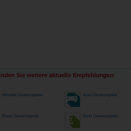
finden Sie weitere aktuelle Empfehlungen:
Aktuelle Gewinnspiele
Auto Gewinnspiele
Reise Gewinnspiele
Geld Gewinnspiele