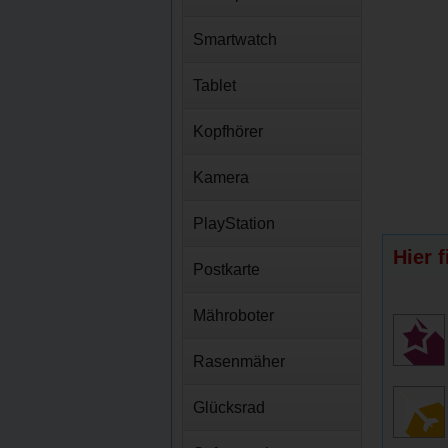
Smartwatch
Tablet
Kopfhörer
Kamera
PlayStation
Hier 
Postkarte
Mähroboter
Rasenmäher
Glücksrad