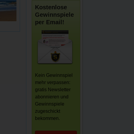
Kostenlose
Gewinnspiele
per Email!
Kein Gewinnspiel
mehr verpassen:
gratis Newsletter
abonnieren und
Gewinnspiele
zugeschickt
bekommen.