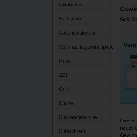
Oktoberfest
Gewin
Halloween
Geld G
Adventskalender
Verp
Weihnachtsgewinnspiele
Haus
ZDF
Grill
Küche
Küchenmaschine
Dieses 
neues G
Kühlschrank
Gewinns