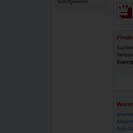
Sofortgewinne
Finde
Suchen
Verlosu
Superg
Weite
Alverde
Amazon
Auto Ge