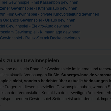
 Tee Gewinnspiel - mit Kassenbon gewinnen
zener Gewinnspiel - Hüttenurlaub gewinnen
tin Film Gewinnspiel - private Kinovorstellung gewinnen
 Organics Gewinnspiel - Urlaub gewinnen
ini Gewinnspiel - Elektro-Auto gewinnen
Potsdam Gewinnspiel - Klimaanlage gewinnen
Gewinnspiel - Relax-Set mit Decke gewinnen
is zu den Gewinnspielen
winne.de ist ein Portal für Gewinnspiele im Internet und recher
tlicht aktuelle Verlosungen für Sie.
Supergewinne.de veranstal
piele nicht, sondern berichtet über aktuelle Verlosungen im
e Fragen zu diesem speziellen Gewinnspiel haben, wenden Si
irekt an den Veranstalter. Kontakt zu den jeweiligen Anbietern er
 entsprechenden Gewinnspiel-Seite, meist unter dem Link Impr
.