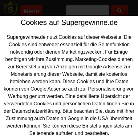
Menü
Cookies auf Supergewinne.de
Supergewinne.de
>
Gewinnspiele
>
Bargeld Gewinnspiele
>
Allnatura Gewinnspiel - Einkaufsgutschein gewinnen
Supergewinne.de nutzt Cookies auf dieser Webseite. Die
Anzeige:
Cookies sind entweder essenziell für die Seitenfunktion
notwendig oder dienen Marketingzwecken. Für Einige
Anzeige:
benötigen wir Ihre Zustimmung. Marketing-Cookies dienen
zur Bereitstellung von Anzeigen mit Google Adsense zur
Allnatura Gewinnspiel -
Monetarisierung dieser Webseite, damit sie kostenlos
Einkaufsgutschein gewinnen
betrieben werden kann. Diese Cookies und Ihre Daten
können von Google Adsense auch zur Personalisierung von
Wer gern einen tollen
Einkaufsgutschein gewinnen
Werbung genutzt werden. Eine detaillierte Übersicht der
möchte, hat bei diesem kostenlosen Allnatura
verwendeten Cookies und persönlichen Daten finden Sie in
Gewinnspiel eine schöne Gelegenheit dazu. Unter allen
der Datenschutzerklärung. Bitte beachten Sie, dass mit Ihrer
Neuanmeldungen zum Allnatura-Newsletter werden
Zustimmung auch Daten an Google in die USA übermittelt
Gutscheine zu 1x
500 Euro
, 2x 250 Euro, 3x 100 Euro
werden können. Sie können diese Einstellungen stets am
und 4x 50 Euro verlost. Vielleicht haben Sie ja Glück und
Seitenende aufrufen und bearbeiten.
können einen solchen Gutschein gewinnen? Auf jeden