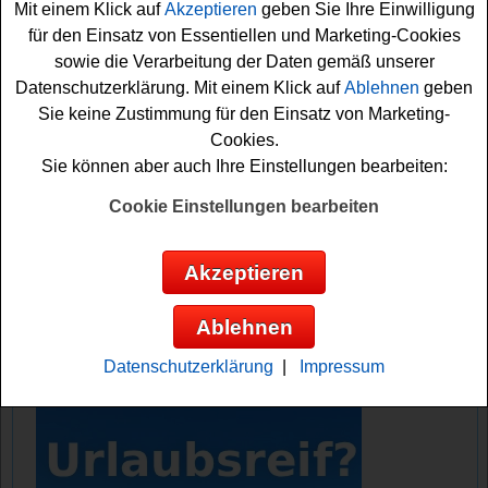
Mit einem Klick auf
Akzeptieren
geben Sie Ihre Einwilligung
der
Produktpakete
oder den Shopping Gutschein
für den Einsatz von Essentiellen und Marketing-Cookies
gewinnen.
sowie die Verarbeitung der Daten gemäß unserer
Datenschutzerklärung. Mit einem Klick auf
Ablehnen
geben
Falls Sie bei dem DM Gewinnspiel gratis mitmachen
Sie keine Zustimmung für den Einsatz von Marketing-
möchten, müssen Sie angemeldet sein und die Lösung
Cookies.
einer kleinen Preisfrage herausfinden. Vielleicht klappt
Sie können aber auch Ihre Einstellungen bearbeiten:
es ja und Sie werden als Gewinner gezogen? Auf jeden
Fall sind die Daumen schon gedrückt. Viel Spaß!
Cookie Einstellungen bearbeiten
DM verlost 5x einen 100 Euro
Akzeptieren
Einkaufsgutschein und 10 Produktpakete
Ablehnen
Anzeige:
Datenschutzerklärung
|
Impressum