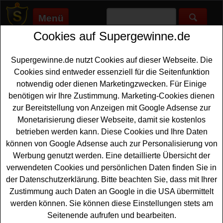
Menü
Cookies auf Supergewinne.de
Supergewinne.de
>
Gewinnspiele
>
Bargeld Gewinnspiele
>
DM
Gewinnspiel - Einkaufsgutschein gewinnen
Supergewinne.de nutzt Cookies auf dieser Webseite. Die
Anzeige:
Cookies sind entweder essenziell für die Seitenfunktion
notwendig oder dienen Marketingzwecken. Für Einige
Anzeige:
benötigen wir Ihre Zustimmung. Marketing-Cookies dienen
zur Bereitstellung von Anzeigen mit Google Adsense zur
DM Gewinnspiel -
Monetarisierung dieser Webseite, damit sie kostenlos
Einkaufsgutschein gewinnen
betrieben werden kann. Diese Cookies und Ihre Daten
können von Google Adsense auch zur Personalisierung von
Wer gern einen
Einkaufsgutschein gewinnen
möchte,
Werbung genutzt werden. Eine detaillierte Übersicht der
sollte sich dieses kostenlose DM Gewinnspiel unbedingt
verwendeten Cookies und persönlichen Daten finden Sie in
genauer ansehen. Der dm Drogeriemarkt verlost als
der Datenschutzerklärung. Bitte beachten Sie, dass mit Ihrer
Hauptgewinn einen fünfmal einen 100 Euro
Gutschein
Zustimmung auch Daten an Google in die USA übermittelt
plus Produktpaket von Swirl, Toppits und Melitta.
werden können. Sie können diese Einstellungen stets am
Zusätzlich warten noch zehn tolle Produktpakete auf
Seitenende aufrufen und bearbeiten.
glückliche Gewinner. Mit etwas Glück können Sie eins