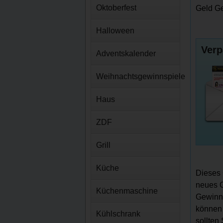
Oktoberfest
Geld G
Halloween
Verp
Adventskalender
Weihnachtsgewinnspiele
Haus
ZDF
Grill
Küche
Dieses 
neues G
Küchenmaschine
Gewinns
können 
Kühlschrank
sollten