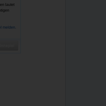
en lautet
htigen
el melden.
nnspiel