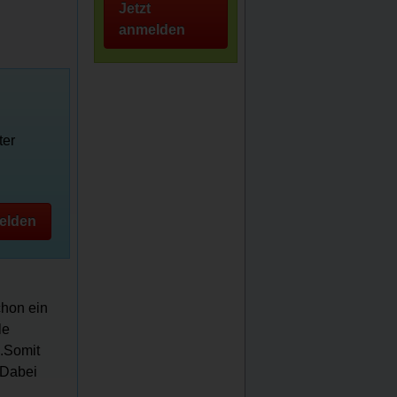
Jetzt
anmelden
ter
elden
chon ein
le
.Somit
 Dabei