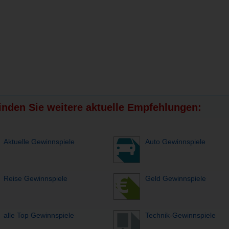
finden Sie weitere aktuelle Empfehlungen:
Aktuelle Gewinnspiele
Auto Gewinnspiele
Reise Gewinnspiele
Geld Gewinnspiele
alle Top Gewinnspiele
Technik-Gewinnspiele