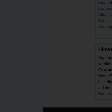
Kiepenk
Karama
Altmark
Babista
Saupiqu
Hinwe
Superge
veröffen
Gewinns
Wenn Si
bitte d
auf der
Kontakt