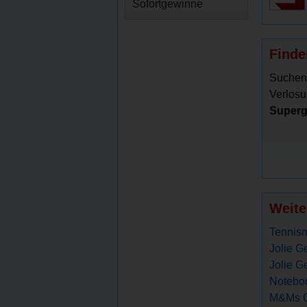
Sofortgewinne
Finde
Suchen
Verlosu
Superg
Weite
Tennism
Jolie G
Jolie G
Noteboo
M&Ms G