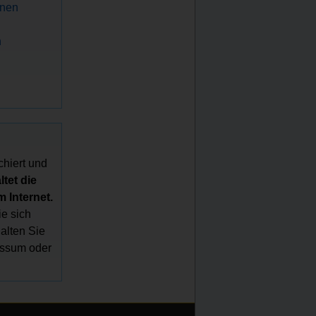
nnen
n
chiert und
tet die
 Internet.
e sich
halten Sie
essum oder