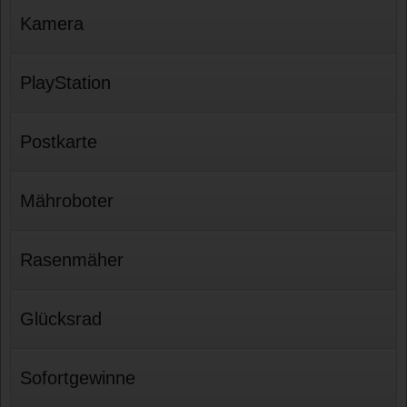
Kamera
PlayStation
Postkarte
Mähroboter
Rasenmäher
Glücksrad
Sofortgewinne