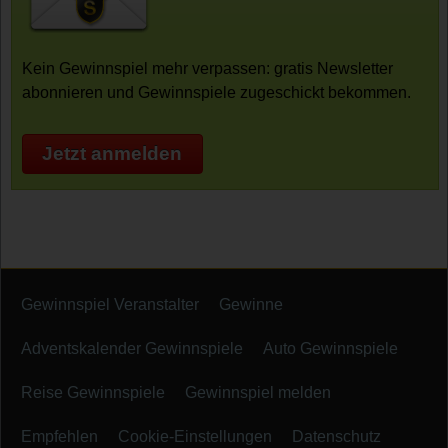
Kein Gewinnspiel mehr verpassen: gratis Newsletter
abonnieren und Gewinnspiele zugeschickt bekommen.
Jetzt anmelden
Gewinnspiel Veranstalter
Gewinne
Adventskalender Gewinnspiele
Auto Gewinnspiele
Reise Gewinnspiele
Gewinnspiel melden
Empfehlen
Cookie-Einstellungen
Datenschutz