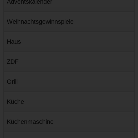
Adventskalender
Weihnachtsgewinnspiele
Haus
ZDF
Grill
Küche
Küchenmaschine