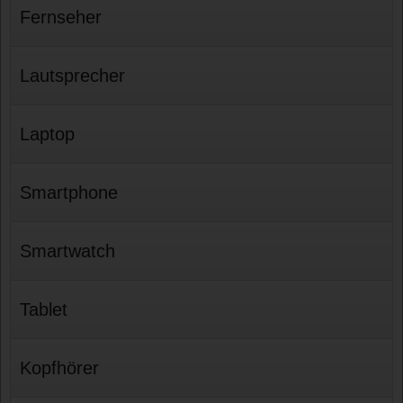
Fernseher
Lautsprecher
Laptop
Smartphone
Smartwatch
Tablet
Kopfhörer