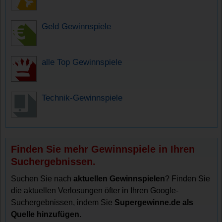
Geld Gewinnspiele
alle Top Gewinnspiele
Technik-Gewinnspiele
Finden Sie mehr Gewinnspiele in Ihren
Suchergebnissen.
Suchen Sie nach
aktuellen Gewinnspielen
? Finden Sie
die aktuellen Verlosungen öfter in Ihren Google-
Suchergebnissen, indem Sie
Supergewinne.de als
Quelle hinzufügen
.