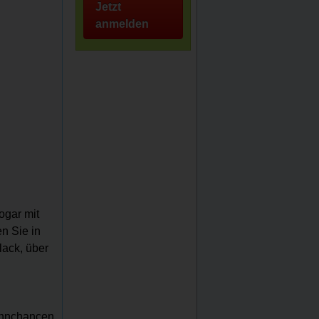
Jetzt
anmelden
ogar mit
n Sie in
lack, über
winnchancen