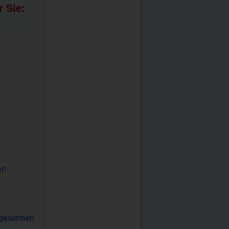
 Sie:
en
 gewinnen