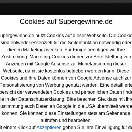
Cookies auf Supergewinne.de
upergewinne.de nutzt Cookies auf dieser Webseite. Die Cooki
sind entweder essenziell für die Seitenfunktion notwendig oder
inne.de
>
Gewinnspiele
>
Auto Gewinnspiele
>
28 Black Gewinnspiel 
dienen Marketingzwecken. Für Einige benötigen wir Ihre
on gewinnen
Zustimmung. Marketing-Cookies dienen zur Bereitstellung von
Anzeigen mit Google Adsense zur Monetarisierung dieser
Webseite, damit sie kostenlos betrieben werden kann. Diese
Cookies und Ihre Daten können von Google Adsense auch zur
lack Gewinnspiel - mit Kassenbon gew
Personalisierung von Werbung genutzt werden. Eine detailliert
bersicht der verwendeten Cookies und persönlichen Daten find
rn ein neues
Auto gewinnen
möchte, sollte bei diesem aktuelle
ie in der Datenschutzerklärung. Bitte beachten Sie, dass mit Ihr
piel mit Kassenbon auf 28black-gewinnspiel.de mitmachen. 2
ustimmung auch Daten an Google in die USA übermittelt werd
 als absoluten Hauptgewinn einen
BMW
116i und mit etwas Glü
können. Sie können diese Einstellungen stets am Seitenende
ses tolle Auto gewinnen. Doch damit nicht genug: Weiterhin war
aufrufen und bearbeiten.
tschein im Wert von 5000 Euro, fünf fünfmal eine
PlayStation 5
it einem Klick auf
Akzeptieren
geben Sie Ihre Einwilligung für d