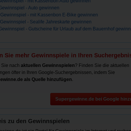
Gewinnspiel - mit Kassenbon Auto gewinnen
ewinnspiel - Auto gewinnen
Gewinnspiel - mit Kassenbon E-Bike gewinnen
Gewinnspiel - Sealife Jahreskarte gewinnen
Gewinnspiel - Gutscheine für Urlaub auf dem Bauernhof gewin
n Sie mehr Gewinnspiele in Ihren Suchergebni
 Sie nach
aktuellen Gewinnspielen
? Finden Sie die aktuellen
ngen öfter in Ihren Google-Suchergebnissen, indem Sie
ewinne.de als Quelle hinzufügen
.
Supergewinne.de bei Google hinz
is zu den Gewinnspielen