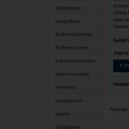
sichern
Staubsauger
Online 
lautet 
Saugroboter
Überbli
Kaffeevollautomat
Gefällt
Kaffeemaschine
Jetzt te
Espressomaschine
X (T
Waschmaschine
Gewinn
Fernseher
Lautsprecher
Anzeige:
Laptop
Smartphone