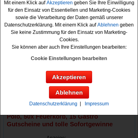
Mit einem Klick auf
Akzeptieren
geben Sie Ihre Einwilligung
von ca. 22000 Euro. Weiterhin warten 50x ein
Feuerkorb
,
für den Einsatz von Essentiellen und Marketing-Cookies
15 Gastro Gutscheine im Wert von je 150 Euro sowie
sowie die Verarbeitung der Daten gemäß unserer
tolle Sofortgewinne auf glückliche Teilnehmer.
Datenschutzerklärung. Mit einem Klick auf
Ablehnen
geben
Sie keine Zustimmung für den Einsatz von Marketing-
Falls Sie an dem Schlappe Seppel Gewinnspiel
Cookies.
teilnehmen möchten, müssen Sie auf seppel-moment.de
Sie können aber auch Ihre Einstellungen bearbeiten:
einen Code eingeben. Die Codes finden Sie unter dem
Kronkorken der gekennzeichneten Aktionsflaschen
Cookie Einstellungen bearbeiten
Schlappe Seppel Bieer. Mit dem Code können Sie in
Gewinnpunkte sammeln und mit diesen Gewinnpunkten
Akzeptieren
an dem Gewinnspiel teilnehmen. Vielleicht haben Sie ja
Glück und können einen der tollen
Sofortgewinne
oder
Ablehnen
gar das Auto gewinnen? Viel Erfolg!
Datenschutzerklärung
|
Impressum
Schlappe Seppel verlost ein Auto - VW
Polo, 50x Feuerkorb, 15 Gastro
Gutscheine und tolle Sofortgewinne
Anzeige: