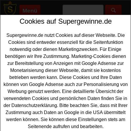
Menü
Cookies auf Supergewinne.de
Supergewinne.de
>
Gewinnspiele
>
Auto Gewinnspiele
>
Schlappe Seppel Gewinnspiel - Konkorkenation Code
eingeben und Auto gewinnen
Supergewinne.de nutzt Cookies auf dieser Webseite. Die
Anzeige:
Cookies sind entweder essenziell für die Seitenfunktion
notwendig oder dienen Marketingzwecken. Für Einige
benötigen wir Ihre Zustimmung. Marketing-Cookies dienen
zur Bereitstellung von Anzeigen mit Google Adsense zur
Schlappe Seppel Gewinnspiel -
Monetarisierung dieser Webseite, damit sie kostenlos
Konkorkenation Code eingeben
betrieben werden kann. Diese Cookies und Ihre Daten
und Auto gewinnen
können von Google Adsense auch zur Personalisierung von
Werbung genutzt werden. Eine detaillierte Übersicht der
Ein tolles Schlappe Seppel Gewinnspiel auf seppel-
verwendeten Cookies und persönlichen Daten finden Sie in
moment.de für alle Gewinner, die gern ein neues
Auto
der Datenschutzerklärung. Bitte beachten Sie, dass mit Ihrer
gewinnen
möchten. Bei der großen Schlappe Seppel
Zustimmung auch Daten an Google in die USA übermittelt
Kronkorken Aktion können Sie einen Code eingeben und
werden können. Sie können diese Einstellungen stets am
mit etwas Glück einen VW Polo gewinnen, der als
Seitenende aufrufen und bearbeiten.
Hauptpreis verlost wird. Das Auto hat einen Gesamtwert