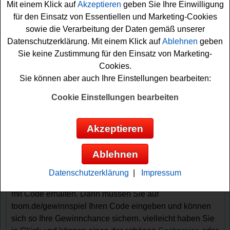
Mit einem Klick auf
Akzeptieren
geben Sie Ihre Einwilligung
für den Einsatz von Essentiellen und Marketing-Cookies
Verlost werden zum Beispiel hochwertige Gartengeräte
sowie die Verarbeitung der Daten gemäß unserer
wie Hackenschere, Rasenmäher,
Rasentrimmer
,
Datenschutzerklärung. Mit einem Klick auf
Ablehnen
geben
Astkettensäge oder Stielsauger, tolles Werkezug wie
Sie keine Zustimmung für den Einsatz von Marketing-
Winkelschleifer, Kreissäge oder Schlagschrauber.
Cookies.
Zudem gibt es bei dem Toom Gewinnspiel mit Code
Sie können aber auch Ihre Einstellungen bearbeiten:
coole Mähroboter,
Grill
, Hochdruckreiniger, 5x einen
Kühlschrank, ein E-Bike und viele, viele weitere tolle
Cookie Einstellungen bearbeiten
Sachpreise zu gewinnen.
Akzeptieren
Falls Sie an dem Toom Gewinnspiel teilnehmen
möchten, müssen Sie einen Code eingeben. Die Codes
Ablehnen
erhalten Sie beim Einkauf in Ihrem Toom Baumarkt
(Ausnahmen beachten) auf einem Glückslos. Bei Vorlage
Datenschutzerklärung
|
Impressum
der Toom Vorteilskarte können Sie ein zweites Glückslos
mit Code erhalten. Dann müssen Sie auf
toom.de/gewinnspiel Ihren Code eingeben und können
sich so Ihre Gewinnchance sichern. vielleicht haben Sie