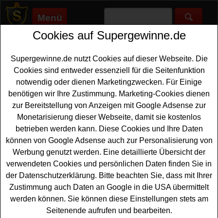
Menü
Cookies auf Supergewinne.de
Supergewinne.de
>
Gewinnspiele
>
Auto Gewinnspiele
>
Toom
Gewinnspiel - Code eingeben und gewinnen
Supergewinne.de nutzt Cookies auf dieser Webseite. Die
Anzeige:
Cookies sind entweder essenziell für die Seitenfunktion
notwendig oder dienen Marketingzwecken. Für Einige
Anzeige:
benötigen wir Ihre Zustimmung. Marketing-Cookies dienen
zur Bereitstellung von Anzeigen mit Google Adsense zur
Toom Gewinnspiel - Code
Monetarisierung dieser Webseite, damit sie kostenlos
eingeben und gewinnen
betrieben werden kann. Diese Cookies und Ihre Daten
können von Google Adsense auch zur Personalisierung von
Ein tolles Toom Gewinnspiel mit Code für alle Gewinner,
Werbung genutzt werden. Eine detaillierte Übersicht der
die gern einen neuen
VW Bus gewinnen
möchten. Der
verwendeten Cookies und persönlichen Daten finden Sie in
Toom Baumarkt verlost bie diesem Code Gewinnspiel als
der Datenschutzerklärung. Bitte beachten Sie, dass mit Ihrer
absoluten Hauptgewinn einen VW California Coast - und
Zustimmung auch Daten an Google in die USA übermittelt
mit etwas Glück können Sie diesen coolen
VW Bulli
werden können. Sie können diese Einstellungen stets am
gewinnen
. Insgesamt warten tolle Sachpreise im Wert
Seitenende aufrufen und bearbeiten.
von ca. 270000 Euro auf glückliche Gewinner.