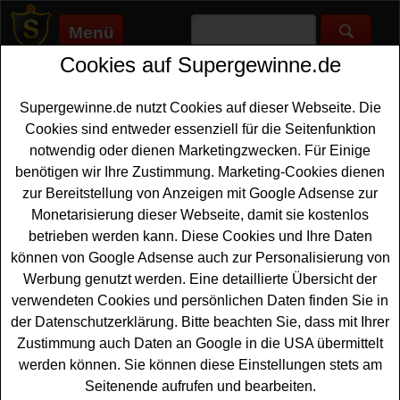
Menü
Cookies auf Supergewinne.de
Supergewinne.de
>
Gewinnspiele
>
Vw-bulli
VW Bulli Gewinnspiele - kostenlos
Supergewinne.de nutzt Cookies auf dieser Webseite. Die
VW Bulli gewinnen
Cookies sind entweder essenziell für die Seitenfunktion
notwendig oder dienen Marketingzwecken. Für Einige
Alle VW Bulli Gewinnspiele finden Sie hier. Bei diesen
benötigen wir Ihre Zustimmung. Marketing-Cookies dienen
Gewinnspielen haben Sie die Chance, kostenlos einen der
zur Bereitstellung von Anzeigen mit Google Adsense zur
legendären VW Busse, den VW Bulli gewinnen zu können.
Monetarisierung dieser Webseite, damit sie kostenlos
betrieben werden kann. Diese Cookies und Ihre Daten
Anzeige:
können von Google Adsense auch zur Personalisierung von
Werbung genutzt werden. Eine detaillierte Übersicht der
verwendeten Cookies und persönlichen Daten finden Sie in
der Datenschutzerklärung. Bitte beachten Sie, dass mit Ihrer
Zustimmung auch Daten an Google in die USA übermittelt
werden können. Sie können diese Einstellungen stets am
Seitenende aufrufen und bearbeiten.