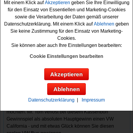
Mit einem Klick auf
Akzeptieren
geben Sie Ihre Einwilligung
für den Einsatz von Essentiellen und Marketing-Cookies
sowie die Verarbeitung der Daten gemäß unserer
Datenschutzerklärung. Mit einem Klick auf
Ablehnen
geben
Sie keine Zustimmung für den Einsatz von Marketing-
Cookies.
Sie können aber auch Ihre Einstellungen bearbeiten:
Gewinnspiele sortieren nach:
Cookie Einstellungen bearbeiten
▼
Gewinnsumme
▲
▼
Gewinnanzahl
▲
▼
Eintragungsdatum
▲
▼
Einsendeschluss
▲
Akzeptieren
Mr. Tom Gewinnspiel - mit Kassenbon
gewinnen
Ablehnen
Ein tolles Mr. Tom Gewinnspiel mit Kassenbon für alle
Datenschutzerklärung
|
Impressum
Gewinner, die gern einen neuen VW Bus gewinnen
möchten. Mr. Tom verlost bei diesem Kassenbon
Gewinnspiel als absoluten Hauptgewinn einen VW
California - und mit etwas Glück können Sie diesen