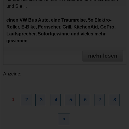
und Sie ...
einen VW Bus Auto, eine Traumreise, 5x Elektro-
Roller, E-Bike, Fernseher, Grill, KitchenAid, GoPro,
Lautsprecher, Sofortgewinne und vieles mehr
gewinnen
mehr lesen
Anzeige:
1
2
3
4
5
6
7
8
>