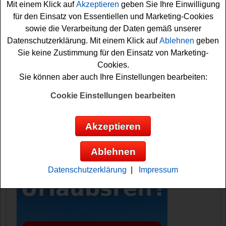
Mit einem Klick auf
Akzeptieren
geben Sie Ihre Einwilligung
Aktionszeitraum mindestens zwei Neudorff Produkte
für den Einsatz von Essentiellen und Marketing-Cookies
kaufen und in der
App
Ihren Kassenbon hochladen. Bitte
sowie die Verarbeitung der Daten gemäß unserer
beachten Sie die genauen Teilnahmebedingungen bei
Datenschutzerklärung. Mit einem Klick auf
Ablehnen
geben
diesem Neudorff Gewinnspiel. Mit etwas Glück können
Sie keine Zustimmung für den Einsatz von Marketing-
Sie dann den tollen VW Bus gewinnen. Das wäre doch
Cookies.
der absolute Traum für jeden Gewinner, oder etwa nicht?
Sie können aber auch Ihre Einstellungen bearbeiten:
Viel Erfolg!
Cookie Einstellungen bearbeiten
Neudorff verlost einen VW Bus ID.BUZZ
Akzeptieren
Anzeige:
Ablehnen
Datenschutzerklärung
|
Impressum