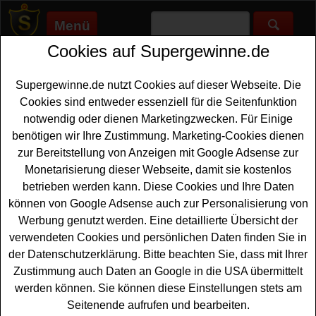
Menü
Cookies auf Supergewinne.de
Supergewinne.de
>
Gewinnspiele
>
Auto Gewinnspiele
>
Neudorff
Gewinnspiel - mit Kassenbon gewinnen
Supergewinne.de nutzt Cookies auf dieser Webseite. Die
Anzeige:
Cookies sind entweder essenziell für die Seitenfunktion
notwendig oder dienen Marketingzwecken. Für Einige
Anzeige:
benötigen wir Ihre Zustimmung. Marketing-Cookies dienen
zur Bereitstellung von Anzeigen mit Google Adsense zur
Neudorff Gewinnspiel - mit
Monetarisierung dieser Webseite, damit sie kostenlos
Kassenbon gewinnen
betrieben werden kann. Diese Cookies und Ihre Daten
können von Google Adsense auch zur Personalisierung von
Wer gern einen tollen
VW Bus gewinnen
möchte, sollte
Werbung genutzt werden. Eine detaillierte Übersicht der
bei diesem aktuellen Neudorff Gewinnspiel mit
verwendeten Cookies und persönlichen Daten finden Sie in
Kassenbon in der App mitmachen. Neudorff verlost einen
der Datenschutzerklärung. Bitte beachten Sie, dass mit Ihrer
Volkswagen ID.Buzz und mit etwas Glück können Sie
Zustimmung auch Daten an Google in die USA übermittelt
diesen tollen
VW
Bus gewinnen. Falls Sie an der
werden können. Sie können diese Einstellungen stets am
Verlosung teilnehmen möchten, müssen Sie einen
Seitenende aufrufen und bearbeiten.
Kassenbon einsenden. Dafür müssen Sie im