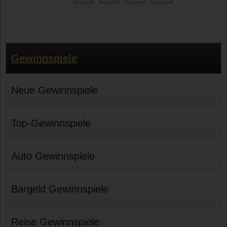
Gewinnspiele
Neue Gewinnspiele
Top-Gewinnspiele
Auto Gewinnspiele
Bargeld Gewinnspiele
Reise Gewinnspiele