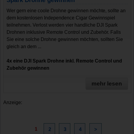
Wer gern eine coole Drohne gewinnen möchte, sollte an
dem kostenlosen Independence Cigar Gewinnspiel
teilnehmen. Verlost werden vier handliche DJI Spark
Drohnen inklusive Remote Control und Zubehör. Falls
Sie eine solche Drohne gewinnen möchten, sollten Sie
gleich an dem ...
4x eine DJI Spark Drohne inkl. Remote Control und
Zubehör gewinnen
mehr lesen
Anzeige:
1
2
3
4
>