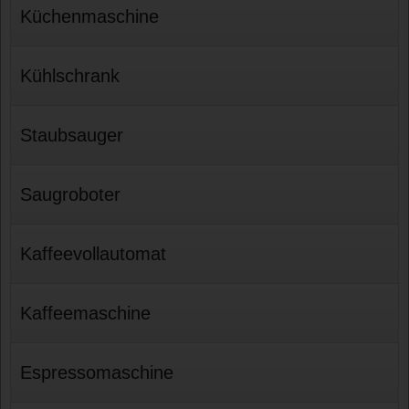
Küchenmaschine
Kühlschrank
Staubsauger
Saugroboter
Kaffeevollautomat
Kaffeemaschine
Espressomaschine