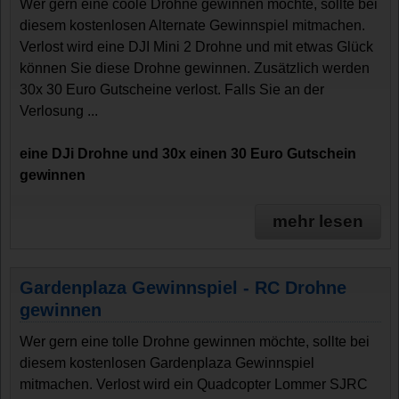
Wer gern eine coole Drohne gewinnen möchte, sollte bei
diesem kostenlosen Alternate Gewinnspiel mitmachen.
Verlost wird eine DJI Mini 2 Drohne und mit etwas Glück
können Sie diese Drohne gewinnen. Zusätzlich werden
30x 30 Euro Gutscheine verlost. Falls Sie an der
Verlosung ...
eine DJi Drohne und 30x einen 30 Euro Gutschein
gewinnen
mehr lesen
Gardenplaza Gewinnspiel - RC Drohne
gewinnen
Wer gern eine tolle Drohne gewinnen möchte, sollte bei
diesem kostenlosen Gardenplaza Gewinnspiel
mitmachen. Verlost wird ein Quadcopter Lommer SJRC