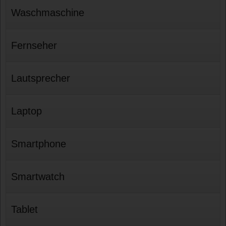
Waschmaschine
Fernseher
Lautsprecher
Laptop
Smartphone
Smartwatch
Tablet