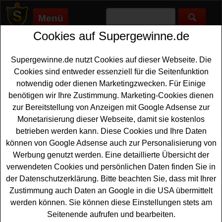
Menü
Cookies auf Supergewinne.de
Supergewinne.de
>
Gewinnspiele
>
Drohne
Drohne gewinnen - Drohne
Supergewinne.de nutzt Cookies auf dieser Webseite. Die
Gewinnspiel
Cookies sind entweder essenziell für die Seitenfunktion
notwendig oder dienen Marketingzwecken. Für Einige
Aktuelle Drohne Gewinnspiele 2026 bei Supergewinne.de
benötigen wir Ihre Zustimmung. Marketing-Cookies dienen
✅ Jetzt kostenlos mitmachen und mit etwas Glück eine
zur Bereitstellung von Anzeigen mit Google Adsense zur
Drohne gewinnen. ✅
Monetarisierung dieser Webseite, damit sie kostenlos
betrieben werden kann. Diese Cookies und Ihre Daten
Anzeige:
können von Google Adsense auch zur Personalisierung von
Werbung genutzt werden. Eine detaillierte Übersicht der
verwendeten Cookies und persönlichen Daten finden Sie in
der Datenschutzerklärung. Bitte beachten Sie, dass mit Ihrer
Zustimmung auch Daten an Google in die USA übermittelt
werden können. Sie können diese Einstellungen stets am
Seitenende aufrufen und bearbeiten.