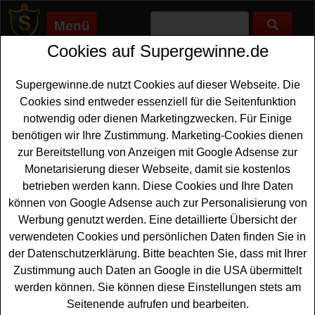
Menü
Cookies auf Supergewinne.de
Supergewinne.de
>
Gewinnspiele
>
2025-12-01
Gewinnspiel 01.12.2025
Supergewinne.de nutzt Cookies auf dieser Webseite. Die
Cookies sind entweder essenziell für die Seitenfunktion
Gewinnspiel mit Einsendeschluss 01.12.2025. Jetzt
notwendig oder dienen Marketingzwecken. Für Einige
mitmachen und tolle Preise gewinnen. ✅ Online
benötigen wir Ihre Zustimmung. Marketing-Cookies dienen
Gewinnspiele mit Ende 01.12.2025 finden Sie hier.
zur Bereitstellung von Anzeigen mit Google Adsense zur
Monetarisierung dieser Webseite, damit sie kostenlos
Gewinnspiele, die am 01.12.2025 enden
betrieben werden kann. Diese Cookies und Ihre Daten
können von Google Adsense auch zur Personalisierung von
Anzeige:
Werbung genutzt werden. Eine detaillierte Übersicht der
verwendeten Cookies und persönlichen Daten finden Sie in
der Datenschutzerklärung. Bitte beachten Sie, dass mit Ihrer
Zustimmung auch Daten an Google in die USA übermittelt
werden können. Sie können diese Einstellungen stets am
Seitenende aufrufen und bearbeiten.