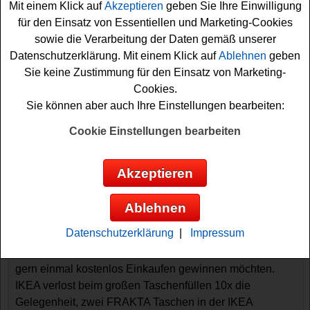
Mit einem Klick auf
Akzeptieren
geben Sie Ihre Einwilligung
für den Einsatz von Essentiellen und Marketing-Cookies
sowie die Verarbeitung der Daten gemäß unserer
Datenschutzerklärung. Mit einem Klick auf
Ablehnen
geben
Sie keine Zustimmung für den Einsatz von Marketing-
Cookies.
Sie können aber auch Ihre Einstellungen bearbeiten:
Cookie Einstellungen bearbeiten
Gewinnspiele sortieren nach:
▼
Gewinnsumme
▲
▼
Gewinnanzahl
▲
Akzeptieren
▼
Eintragungsdatum
▲
▼
Einsendeschluss
▲
Ablehnen
IKEA Gewinnspiel - kostenlos Einkaufen
gewinnen
Datenschutzerklärung
|
Impressum
Ein kostenloses IKEA Gewinnspiel für alle Gewinner, die
gern einmal kostenlos Einkaufen gewinnen möchten.
IKEA verlost beim großen Taschenfüllen 10x die
Gelegenheit, zwei FRAKTA Taschen in der IKEA