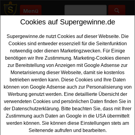
Menü
Cookies auf Supergewinne.de
Supergewinne.de
>
Gewinnspiele
>
Bargeld Gewinnspiele
>
IKEA
Gewinnspiel - kostenlos Einkaufen gewinnen
Supergewinne.de nutzt Cookies auf dieser Webseite. Die
Anzeige:
Cookies sind entweder essenziell für die Seitenfunktion
notwendig oder dienen Marketingzwecken. Für Einige
Anzeige:
benötigen wir Ihre Zustimmung. Marketing-Cookies dienen
zur Bereitstellung von Anzeigen mit Google Adsense zur
IKEA Gewinnspiel - kostenlos
Monetarisierung dieser Webseite, damit sie kostenlos
Einkaufen gewinnen
betrieben werden kann. Diese Cookies und Ihre Daten
können von Google Adsense auch zur Personalisierung von
Ein kostenloses IKEA Gewinnspiel für alle Gewinner, die
Werbung genutzt werden. Eine detaillierte Übersicht der
gern einmal
kostenlos Einkaufen gewinnen
möchten.
verwendeten Cookies und persönlichen Daten finden Sie in
IKEA verlost beim großen Taschenfüllen 10x die
der Datenschutzerklärung. Bitte beachten Sie, dass mit Ihrer
Gelegenheit, zwei FRAKTA Taschen in der IKEA
Zustimmung auch Daten an Google in die USA übermittelt
Markthalle zehn Minuten lang zu füllen. Mit etwas Glück
werden können. Sie können diese Einstellungen stets am
können Sie ein solches kostenlos Einkaufen gewinnen.
Seitenende aufrufen und bearbeiten.