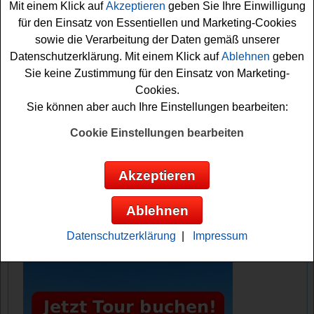
Mit einem Klick auf
Akzeptieren
geben Sie Ihre Einwilligung
Falls Sie an dem Ikea Gewinnspiel teilnehmen möchten,
für den Einsatz von Essentiellen und Marketing-Cookies
müssen Sie Ikea Family Member sein und sich gratis für
sowie die Verarbeitung der Daten gemäß unserer
die Teilnahme registrieren. Vielleicht haben Sie ja Glück
Datenschutzerklärung. Mit einem Klick auf
Ablehnen
geben
und werden als Gewinner ausgelost? Auf jeden Fall viel
Sie keine Zustimmung für den Einsatz von Marketing-
Erfolg bei diesem schönen Ikea Gewinnspiel!
Cookies.
Sie können aber auch Ihre Einstellungen bearbeiten:
Ikea verlost 10x kostenlos Einkaufen beim
Ikea Taschenfüllen
Cookie Einstellungen bearbeiten
Anzeige:
Akzeptieren
Ablehnen
Datenschutzerklärung
|
Impressum