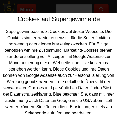
Menü
Cookies auf Supergewinne.de
Supergewinne.de
>
Gewinnspiele
>
Reise Gewinnspiele
>
Lorenz
Gewinnspiel - mit Kassenbon gewinnen
Supergewinne.de nutzt Cookies auf dieser Webseite. Die
Anzeige:
Cookies sind entweder essenziell für die Seitenfunktion
notwendig oder dienen Marketingzwecken. Für Einige
Anzeige:
benötigen wir Ihre Zustimmung. Marketing-Cookies dienen
zur Bereitstellung von Anzeigen mit Google Adsense zur
Lorenz Gewinnspiel - mit
Monetarisierung dieser Webseite, damit sie kostenlos
Kassenbon gewinnen
betrieben werden kann. Diese Cookies und Ihre Daten
können von Google Adsense auch zur Personalisierung von
Ein tolles Lorenz Gewinnspiel mit Kassenbon auf lorenz-
Werbung genutzt werden. Eine detaillierte Übersicht der
aktion.de für alle Gewinner, die gern eine traumhafte
WM
verwendeten Cookies und persönlichen Daten finden Sie in
Reise gewinnen
möchten. Als absoluter Hauptgewinn
der Datenschutzerklärung. Bitte beachten Sie, dass mit Ihrer
wartet eine WM Reise zum Finale in New York
Zustimmung auch Daten an Google in die USA übermittelt
(Teilnahmezeitraum beachten!) auf einen glücklichen
werden können. Sie können diese Einstellungen stets am
Gewinner. Zudem werden eine WM
Reise
zum
Seitenende aufrufen und bearbeiten.
Sechzehntelfinal-Spiel am 03. Juli in Miami