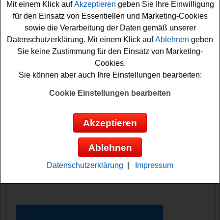
Mit einem Klick auf
Akzeptieren
geben Sie Ihre Einwilligung
(Teilnahmezeitraum beachten!) sowie 10000 Euro Geld
für den Einsatz von Essentiellen und Marketing-Cookies
verlost. Mit etwas Glück können Sie das Geld oder eine
sowie die Verarbeitung der Daten gemäß unserer
tolle WM Reise gewinnen.
Datenschutzerklärung. Mit einem Klick auf
Ablehnen
geben
Sie keine Zustimmung für den Einsatz von Marketing-
Falls Sie an der Lorenz Aktion teilnehmen möchten,
Cookies.
müssen Sie mindestens ein beliebiges Lorenz Produkt
Sie können aber auch Ihre Einstellungen bearbeiten:
kaufen und auf lorenz-aktion.de Ihren Kassenbon
hochladen. Vielleicht haben Sie ja Glück und können
Cookie Einstellungen bearbeiten
das
Geld
oder eine WM Reise gewinnen? Auf jeden Fall
viel Erfolg!
Akzeptieren
Lorenz verlost eine WM Reise zum Finale
Ablehnen
in New York
Datenschutzerklärung
|
Impressum
Anzeige: