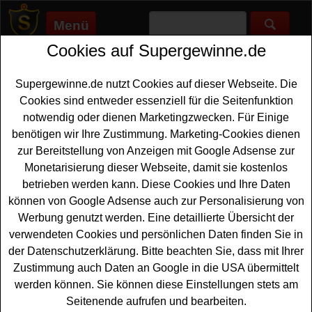
Menü
Cookies auf Supergewinne.de
Supergewinne.de
>
Gewinnspiele
>
Weber-grill
Weber Grill gewinnen - Weber Grill
Supergewinne.de nutzt Cookies auf dieser Webseite. Die
Gewinnspiel
Cookies sind entweder essenziell für die Seitenfunktion
notwendig oder dienen Marketingzwecken. Für Einige
Aktuelle Weber Grill Gewinnspiele 2026 bei
benötigen wir Ihre Zustimmung. Marketing-Cookies dienen
Supergewinne.de ✅ Jetzt kostenlos mitmachen und mit
zur Bereitstellung von Anzeigen mit Google Adsense zur
etwas Glück einen Weber Grill gewinnen. ✅
Monetarisierung dieser Webseite, damit sie kostenlos
betrieben werden kann. Diese Cookies und Ihre Daten
Anzeige:
können von Google Adsense auch zur Personalisierung von
Werbung genutzt werden. Eine detaillierte Übersicht der
verwendeten Cookies und persönlichen Daten finden Sie in
der Datenschutzerklärung. Bitte beachten Sie, dass mit Ihrer
Zustimmung auch Daten an Google in die USA übermittelt
werden können. Sie können diese Einstellungen stets am
Seitenende aufrufen und bearbeiten.