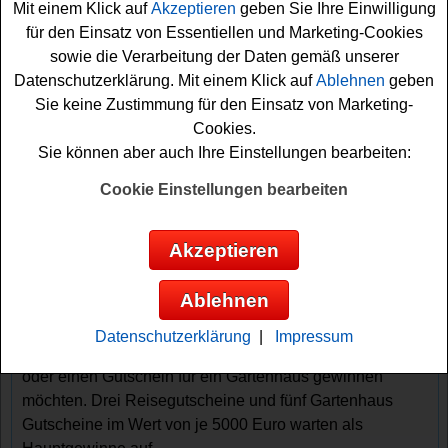
Mit einem Klick auf
Akzeptieren
geben Sie Ihre Einwilligung
für den Einsatz von Essentiellen und Marketing-Cookies
sowie die Verarbeitung der Daten gemäß unserer
Datenschutzerklärung. Mit einem Klick auf
Ablehnen
geben
Sie keine Zustimmung für den Einsatz von Marketing-
Cookies.
Sie können aber auch Ihre Einstellungen bearbeiten:
Gewinnspiele sortieren nach:
Cookie Einstellungen bearbeiten
▼
Gewinnsumme
▲
▼
Gewinnanzahl
▲
▼
Eintragungsdatum
▲
▼
Einsendeschluss
▲
Akzeptieren
Pattex Gewinnspiel - mit Kasenbon
gewinnen
Ablehnen
Ein tolles Pattex Gewinnspiel mit Kassenbon zum 70-
Datenschutzerklärung
|
Impressum
jährigen Jubiläum für alle, die gern einen Reisegutschein
oder einen Gutschein für ein Gartenhaus gewinnen
möchten. Drei Reisegutscheine und fünf Gartenhaus
Gutscheine im Wert von je 5000 Euro warten als