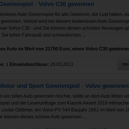
Gewinnspiel - Volvo C30 gewinnen
tenloses Auto Gewinnspiel für alle Gewinner, die Lust haben, e
 gewinnen. Verlost wird bei diesem kostenlosen Auto Gewinnspi
uer Volvo C30 - und Sie können diesen schicken Neuwagen g
 Sie tollen Fahrspaß und schwedisches ...
ues Auto im Wert von 21700 Euro, einen Volvo C30 gewinne
me
e:
1
Einsendeschluss:
28.03.2013
Motor und Sport Gewinnspiel - Volvo gewinnen
n ein tolles Auto gewinnen möchte, sollte an dem Auto Motor u
piel und der Leserumfrage zum Klassik Award 2018 mitmachen
n cooler Oldtimer, ein Volvo PV 544 Baujahr 1961 im Wert von 
ie können dieses schöne Auto gewinnen. ...