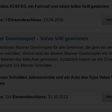
olvo XC60 D3, ein Fahrrad und einen tollen Grill gewinnen
me
e:
3
Einsendeschluss:
10.06.2016
r Gewinnspiel - Volvo V40 gewinnen
tenloses Manner Gewinnspiel für alle Gewinner, die gern ein n
n möchten. Verlost wird bei diesem Manner Gewinnspiel ein V
 können das tolle Auto gewinnen. Zusätzlich haben sie die Cha
gesamt 115 Manner Schnitten ...
nner Schnitten Jahresvorräte und ein Auto des Typs Volvo
nen
me
e:
116
Einsendeschluss:
31.10.2013