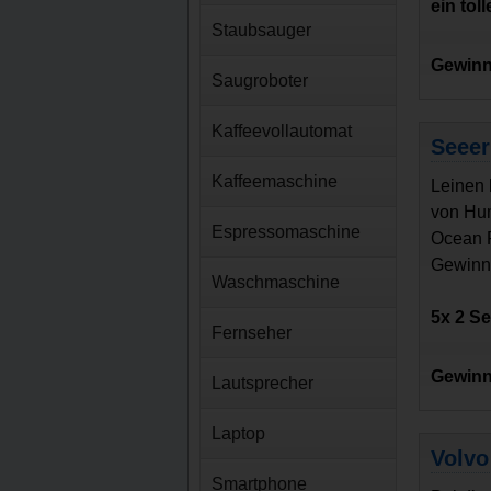
ein tol
Staubsauger
Gewinn
Saugroboter
Kaffeevollautomat
Seeer
Kaffeemaschine
Leinen 
von Hum
Espressomaschine
Ocean R
Gewinn
Waschmaschine
5x 2 S
Fernseher
Gewinn
Lautsprecher
Laptop
Volvo
Smartphone