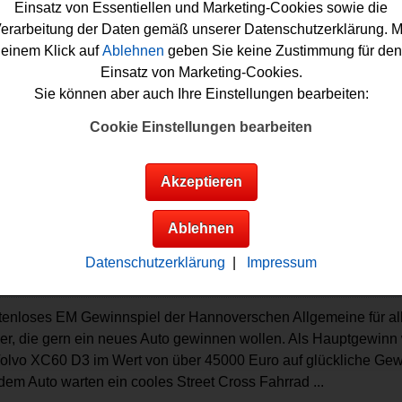
Einsatz von Essentiellen und Marketing-Cookies sowie die
erarbeitung der Daten gemäß unserer Datenschutzerklärung. M
einem Klick auf
Ablehnen
geben Sie keine Zustimmung für den
Einsatz von Marketing-Cookies.
Sie können aber auch Ihre Einstellungen bearbeiten:
Cookie Einstellungen bearbeiten
Akzeptieren
Gewinnspiele sortieren nach:
nnsumme
▲
▼
Gewinnanzahl
▲
▼
Eintragungsdatum
▲
▼
Einse
Ablehnen
versche Allgemeine Gewinnspiel - zur EM ein
Datenschutzerklärung
|
Impressum
nnen
tenloses EM Gewinnspiel der Hannoverschen Allgemeine für al
r, die gern ein neues Auto gewinnen wollen. Als Hauptgewinn 
olvo XC60 D3 im Wert von über 45000 Euro auf glückliche Gew
em Auto warten ein cooles Street Cross Fahrrad ...