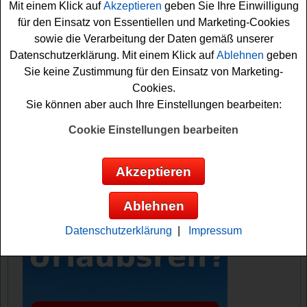
Mit einem Klick auf
Akzeptieren
geben Sie Ihre Einwilligung
Falls Sie den schönen Urlaub gewinnen möchten, sollten
für den Einsatz von Essentiellen und Marketing-Cookies
Sie kurz das kleine Formular ausfüllen und können sich
sowie die Verarbeitung der Daten gemäß unserer
damit Ihre Gewinnchance sichern. Vielleicht haben Sie ja
Datenschutzerklärung. Mit einem Klick auf
Ablehnen
geben
Glück und können einen entspannenden Urlaub
Sie keine Zustimmung für den Einsatz von Marketing-
gewinnen? Auf jeden Fall sind die Daumen bereits
Cookies.
gedrückt für dieses tolle Robinson Gewinnspiel 2026!
Sie können aber auch Ihre Einstellungen bearbeiten:
Robinson verlost einen tollen Urlaub inkl.
Cookie Einstellungen bearbeiten
Vollpension
Akzeptieren
Anzeige:
Ablehnen
Datenschutzerklärung
|
Impressum