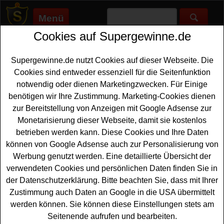
Menü
Cookies auf Supergewinne.de
Supergewinne.de
>
Gewinnspiele
>
Reise Gewinnspiele
>
Robinson Gewinnspiel - tollen Urlaub gewinnen
Supergewinne.de nutzt Cookies auf dieser Webseite. Die
Anzeige:
Cookies sind entweder essenziell für die Seitenfunktion
notwendig oder dienen Marketingzwecken. Für Einige
Anzeige:
benötigen wir Ihre Zustimmung. Marketing-Cookies dienen
zur Bereitstellung von Anzeigen mit Google Adsense zur
Robinson Gewinnspiel - tollen
Monetarisierung dieser Webseite, damit sie kostenlos
Urlaub gewinnen
betrieben werden kann. Diese Cookies und Ihre Daten
können von Google Adsense auch zur Personalisierung von
Wer gern einen traumhaften
Urlaub gewinnen
möchte,
Werbung genutzt werden. Eine detaillierte Übersicht der
sollte bei diesem kostenlosen Robinson Gewinnspiel
verwendeten Cookies und persönlichen Daten finden Sie in
mitmachen. Robinson verlost einen unvergesslichen
der Datenschutzerklärung. Bitte beachten Sie, dass mit Ihrer
Urlaub im Robinson CALA SERENA auf Mallorca für
Zustimmung auch Daten an Google in die USA übermittelt
zwei Personen - inklusive Vollpension. Die Anreise muss
werden können. Sie können diese Einstellungen stets am
der Gewinner selbst organisieren.
Seitenende aufrufen und bearbeiten.