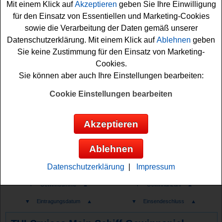
Anzeige:
Mit einem Klick auf
Akzeptieren
geben Sie Ihre Einwilligung
für den Einsatz von Essentiellen und Marketing-Cookies
sowie die Verarbeitung der Daten gemäß unserer
Datenschutzerklärung. Mit einem Klick auf
Ablehnen
geben
Sie keine Zustimmung für den Einsatz von Marketing-
Cookies.
Sie können aber auch Ihre Einstellungen bearbeiten:
Cookie Einstellungen bearbeiten
Akzeptieren
Ablehnen
Datenschutzerklärung
|
Impressum
Gewinnspiele sortieren nach:
▼
Gewinnsumme
▲
▼
Gewinnanzahl
▲
▼
Eintragungsdatum
▲
▼
Einsendeschluss
▲