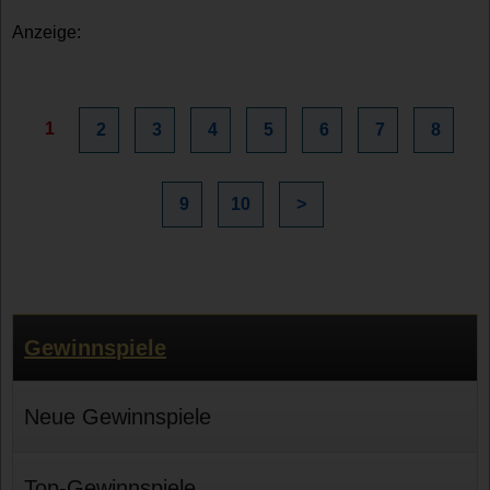
Anzeige:
1
2
3
4
5
6
7
8
9
10
>
Gewinnspiele
Neue Gewinnspiele
Top-Gewinnspiele