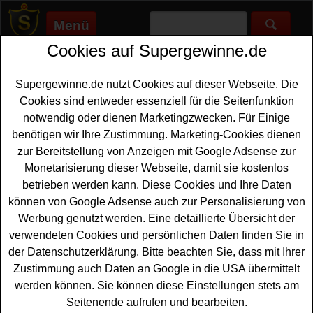
Menü
Cookies auf Supergewinne.de
Supergewinne.de
>
Gewinnspiele
>
Tui
TUI Gewinnspiele - tolle Preise mit
Supergewinne.de nutzt Cookies auf dieser Webseite. Die
TUI gewinnen
Cookies sind entweder essenziell für die Seitenfunktion
notwendig oder dienen Marketingzwecken. Für Einige
Alle TUI Gewinnspiele, die auf Supergewinne.de gelistet
benötigen wir Ihre Zustimmung. Marketing-Cookies dienen
sind, finden Sie hier. Der bekannte Reiseveranstalter verlost
zur Bereitstellung von Anzeigen mit Google Adsense zur
des öfteren tolle Preise, Hotel Gutscheine und Reisen bei
Monetarisierung dieser Webseite, damit sie kostenlos
kostenlosen Gewinspielen. Machen Sie mit und gewinnen
betrieben werden kann. Diese Cookies und Ihre Daten
Sie tolle Preise bei einem aktuellen TUI Gewinnspiel.
können von Google Adsense auch zur Personalisierung von
Werbung genutzt werden. Eine detaillierte Übersicht der
verwendeten Cookies und persönlichen Daten finden Sie in
Anzeige:
der Datenschutzerklärung. Bitte beachten Sie, dass mit Ihrer
Zustimmung auch Daten an Google in die USA übermittelt
werden können. Sie können diese Einstellungen stets am
Seitenende aufrufen und bearbeiten.