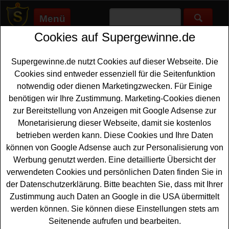
Menü
Cookies auf Supergewinne.de
Supergewinne.de
>
Gewinnspiele
>
Tuerkei-reise
Türkei Reise gewinnen - Türkei Reise
Supergewinne.de nutzt Cookies auf dieser Webseite. Die
Gewinnspiel
Cookies sind entweder essenziell für die Seitenfunktion
notwendig oder dienen Marketingzwecken. Für Einige
Aktuelle Türkei Reise Gewinnspiele 2026 bei
benötigen wir Ihre Zustimmung. Marketing-Cookies dienen
Supergewinne.de ✅ Jetzt kostenlos mitmachen und mit
zur Bereitstellung von Anzeigen mit Google Adsense zur
etwas Glück eine Türkei Reise gewinnen. ✅
Monetarisierung dieser Webseite, damit sie kostenlos
betrieben werden kann. Diese Cookies und Ihre Daten
Anzeige:
können von Google Adsense auch zur Personalisierung von
Werbung genutzt werden. Eine detaillierte Übersicht der
verwendeten Cookies und persönlichen Daten finden Sie in
der Datenschutzerklärung. Bitte beachten Sie, dass mit Ihrer
Zustimmung auch Daten an Google in die USA übermittelt
werden können. Sie können diese Einstellungen stets am
Seitenende aufrufen und bearbeiten.