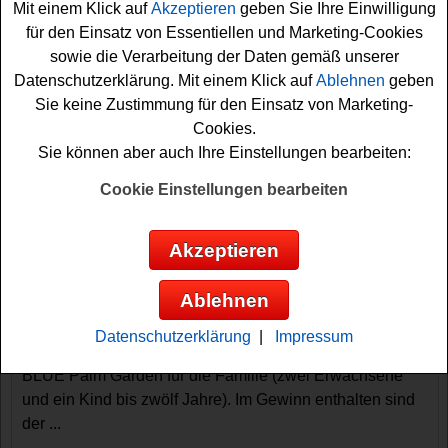
Mit einem Klick auf
Akzeptieren
geben Sie Ihre Einwilligung
für den Einsatz von Essentiellen und Marketing-Cookies
sowie die Verarbeitung der Daten gemäß unserer
Datenschutzerklärung. Mit einem Klick auf
Ablehnen
geben
Sie keine Zustimmung für den Einsatz von Marketing-
Cookies.
Sie können aber auch Ihre Einstellungen bearbeiten:
Gewinnspiele sortieren nach:
Cookie Einstellungen bearbeiten
▼
Gewinnsumme
▲
▼
Gewinnanzahl
▲
▼
Eintragungsdatum
▲
▼
Einsendeschluss
▲
Akzeptieren
TUI Gewinnspiel - Türkei Reise gewinnen
Ablehnen
Wer Lust hat, eine tolle Reise in die Türkei gewinnen zu
können, sollte bei diesem kostenlosen TUI Gewinnspiel
Datenschutzerklärung
|
Impressum
mitmachen. Verlost wird ein einwöchiger Urlaub im TUI
BLUE Palm Garden für die Familie (zwei Erwachsene
und ein Kind bis zwölf Jahre). Im Gewinn enthalten sind
der ...