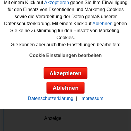
Mit einem Klick auf
Akzeptieren
geben Sie Ihre Einwilligung
können Sie diesen Kaffeevollautomat gewinnen.
für den Einsatz von Essentiellen und Marketing-Cookies
sowie die Verarbeitung der Daten gemäß unserer
Ein Gerät mit 12 Kaffeespezialitäten, das Kaffeegenuss
Datenschutzerklärung. Mit einem Klick auf
Ablehnen
geben
in den Alltag bringt. Die Teilnahme an diesem attraktiven
Sie keine Zustimmung für den Einsatz von Marketing-
Reiseplaza Gewinnspiel ist einfach und kostenlos. Um
Cookies.
an der Verlosung teilnehmen zu können, müssen Sie das
Sie können aber auch Ihre Einstellungen bearbeiten:
kleine Quiz lösen und die sechs Gewinnfragen richtig
beantworten. Zusätzlich kann die Teilnahme täglich
Cookie Einstellungen bearbeiten
wiederholt werden, was Ihre Gewinnchancen weiter
steigert. Nutzen Sie diese Gelegenheit, Ihren Kaffee-
Akzeptieren
Alltag zu revolutionieren. Viel Glück bei diesem schönen
Reiseplaza Gewinnspiel
Ablehnen
Reiseplaza verlost einen tollen
Datenschutzerklärung
|
Impressum
Kaffeevollautomat
Anzeige: