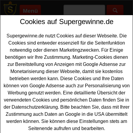
Menü
Cookies auf Supergewinne.de
Supergewinne.de
>
Gewinnspiele
>
Technik Gewinnspiele
>
Reiseplaza Gewinnspiel - Kaffeevollautomat gewinnen
Supergewinne.de nutzt Cookies auf dieser Webseite. Die
Anzeige:
Cookies sind entweder essenziell für die Seitenfunktion
notwendig oder dienen Marketingzwecken. Für Einige
Anzeige:
benötigen wir Ihre Zustimmung. Marketing-Cookies dienen
zur Bereitstellung von Anzeigen mit Google Adsense zur
Reiseplaza Gewinnspiel -
Monetarisierung dieser Webseite, damit sie kostenlos
Kaffeevollautomat gewinnen
betrieben werden kann. Diese Cookies und Ihre Daten
können von Google Adsense auch zur Personalisierung von
Ein kostenloses Reiseplaza Gewinnspiel für alle
Werbung genutzt werden. Eine detaillierte Übersicht der
Gewinner, die gern einen tollen
Kaffeevollautomat
verwendeten Cookies und persönlichen Daten finden Sie in
gewinnen
möchten. Wer möchte sich einen perfekten
der Datenschutzerklärung. Bitte beachten Sie, dass mit Ihrer
Kaffee auf Knopfdruck gönnen? Reiseplaza bietet die
Zustimmung auch Daten an Google in die USA übermittelt
schöne Gelegenheit, sich einen hochmodernen
werden können. Sie können diese Einstellungen stets am
Kaffeevollautomaten gewinnen zu können. Verlost wird
Seitenende aufrufen und bearbeiten.
ein Philips 5400 Kaffeevollautomat - und mit etwas Glück