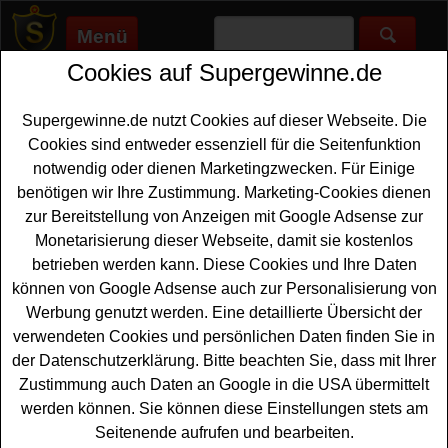
Menü
Cookies auf Supergewinne.de
Supergewinne.de
>
Gewinnspiele
>
Technik Gewinnspiele
>
MediMax Gewinnspiel - Kühlschrank gewinnen
Supergewinne.de nutzt Cookies auf dieser Webseite. Die
Anzeige:
Cookies sind entweder essenziell für die Seitenfunktion
notwendig oder dienen Marketingzwecken. Für Einige
benötigen wir Ihre Zustimmung. Marketing-Cookies dienen
MediMax Gewinnspiel -
zur Bereitstellung von Anzeigen mit Google Adsense zur
Kühlschrank gewinnen
Monetarisierung dieser Webseite, damit sie kostenlos
betrieben werden kann. Diese Cookies und Ihre Daten
Wer gern einen tollen Kühlschrank gewinnen möchte,
können von Google Adsense auch zur Personalisierung von
sollte bei diesem kostenlosen MediMax Gewinnspiel
Werbung genutzt werden. Eine detaillierte Übersicht der
mitmachen. MediMax und Liebherr verlosen einen
verwendeten Cookies und persönlichen Daten finden Sie in
exklusiven Liebherr Kühlschrank im WM Design - und mit
der Datenschutzerklärung. Bitte beachten Sie, dass mit Ihrer
etwas Glück können Sie diesen Kühlschrank gewinnen.
Zustimmung auch Daten an Google in die USA übermittelt
Falls Sie an dem MediMax Gewinnspiel kostenlos
werden können. Sie können diese Einstellungen stets am
teilnehmen möchten, müssen Sie die Anweisungen
Seitenende aufrufen und bearbeiten.
befolgen und sich einen offiziellen Teilnahmecoupon bei