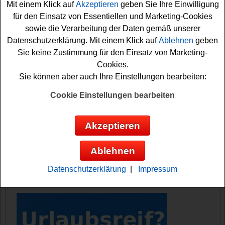
Mit einem Klick auf
Akzeptieren
geben Sie Ihre Einwilligung
Falls Sie die Tickets oder gar ein Balkonkraftwerk
für den Einsatz von Essentiellen und Marketing-Cookies
gewinnen möchten, sollten Sie gleich an der Verlosung
sowie die Verarbeitung der Daten gemäß unserer
teilnehmen. Dafür müssen Sie nur kurz das kleine
Datenschutzerklärung. Mit einem Klick auf
Ablehnen
geben
Formular ausfüllen. Vielleicht haben Sie ja Glück und
Sie keine Zustimmung für den Einsatz von Marketing-
werden als Gewinner ausgewählt? Auf jeden Fall viel
Cookies.
Erfolg bei diesem tollen Gewinnspiel der Deutschen
Sie können aber auch Ihre Einstellungen bearbeiten:
Umwelthilfe!
Cookie Einstellungen bearbeiten
Deutsche Umwelthilfe verlost 5x2 Tickets
Akzeptieren
für eine Schmetterlings-Wanderung und
5x ein Balkonkraftwerk
Ablehnen
Anzeige:
Datenschutzerklärung
|
Impressum