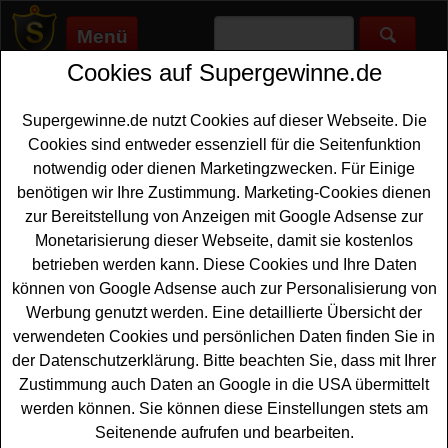
Menü
Cookies auf Supergewinne.de
Supergewinne.de
>
Gewinnspiele
>
Technik Gewinnspiele
>
Deutsche Umwelthilfe Gewinnspiel - Balkonkraftwerk
gewinnen
Supergewinne.de nutzt Cookies auf dieser Webseite. Die
Anzeige:
Cookies sind entweder essenziell für die Seitenfunktion
notwendig oder dienen Marketingzwecken. Für Einige
benötigen wir Ihre Zustimmung. Marketing-Cookies dienen
zur Bereitstellung von Anzeigen mit Google Adsense zur
Deutsche Umwelthilfe Gewinnspiel
Monetarisierung dieser Webseite, damit sie kostenlos
- Balkonkraftwerk gewinnen
betrieben werden kann. Diese Cookies und Ihre Daten
Wer gern ein tolles
Balkonkraftwerk gewinnen
möchte,
können von Google Adsense auch zur Personalisierung von
sollte bei diesem kostenlosen Deutsche Umwelthilfe
Werbung genutzt werden. Eine detaillierte Übersicht der
Gewinnspiel mitmachen. Die Deutsche Umwelthilfe
verwendeten Cookies und persönlichen Daten finden Sie in
verlost fünfmal ein tolles Balkonkraftwerk für Ihre
der Datenschutzerklärung. Bitte beachten Sie, dass mit Ihrer
Energiewende daheim. Zusätzlich warten fünfmal zwei
Zustimmung auch Daten an Google in die USA übermittelt
Tickets
für eine schöne Schmetterlings-Wanderung in
werden können. Sie können diese Einstellungen stets am
ganz Deutschland auf glückliche Gewinner.
Seitenende aufrufen und bearbeiten.