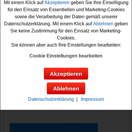
Mit einem Klick auf
Akzeptieren
geben Sie Ihre Einwilligung
im Wert von ca. 5999 Euro. Mit etwas Glück können Sie
für den Einsatz von Essentiellen und Marketing-Cookies
ein solches Fahrrad oder E-Bike gewinnen.
sowie die Verarbeitung der Daten gemäß unserer
Datenschutzerklärung. Mit einem Klick auf
Ablehnen
geben
Falls Sie bei dem BikeX Gewinnspiel kostenlos
Sie keine Zustimmung für den Einsatz von Marketing-
mitmachen möchten, müssen Sie kurz die Leserwahl
Cookies.
absolvieren und können sich danach Ihre Gewinnchance
Sie können aber auch Ihre Einstellungen bearbeiten:
sichern. Vielleicht haben Sie ja Glück und können ein
nagelneues Bike gewinnen? Auf jeden Fall drücken wir
Cookie Einstellungen bearbeiten
schon einmal fest die Daumen!
Akzeptieren
BikeX verlost ein Focus E-Bike, ein
Canyon Gravel Bike, ein Rose Bike und
Ablehnen
ein Storck Rennrad
Datenschutzerklärung
|
Impressum
Anzeige: