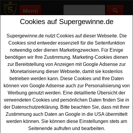
Menü
Cookies auf Supergewinne.de
Supergewinne.de
>
Gewinnspiele
>
Technik Gewinnspiele
>
BikeX
Gewinnspiel - bei Leserwahl E-Bike gewinnen
Supergewinne.de nutzt Cookies auf dieser Webseite. Die
Anzeige:
Cookies sind entweder essenziell für die Seitenfunktion
notwendig oder dienen Marketingzwecken. Für Einige
benötigen wir Ihre Zustimmung. Marketing-Cookies dienen
BikeX Gewinnspiel - bei Leserwahl
zur Bereitstellung von Anzeigen mit Google Adsense zur
E-Bike gewinnen
Monetarisierung dieser Webseite, damit sie kostenlos
betrieben werden kann. Diese Cookies und Ihre Daten
Alle
Fahrrad
Enthusiasten unter den Gewinnern sollten
können von Google Adsense auch zur Personalisierung von
bei diesem kostenlosen BikeX Gewinnspiel mitmachen.
Werbung genutzt werden. Eine detaillierte Übersicht der
BikeX verlost bei der großen Leserwahl 2026 gleich
verwendeten Cookies und persönlichen Daten finden Sie in
viermal ein tolles Fahrrad bzw.
E-Bike
. Zu gewinnen gibt
der Datenschutzerklärung. Bitte beachten Sie, dass mit Ihrer
es ein Focus JAM2 6.8 E- Mountainbike im Wert von
Zustimmung auch Daten an Google in die USA übermittelt
5699 Euro, ein Rose Backroad Force AXS im Wert von
werden können. Sie können diese Einstellungen stets am
ca. 4200 Euro, ein Storck Aerfast.5 Team im Wert von ca.
Seitenende aufrufen und bearbeiten.
8499 Euro sowie ein CANYON Grizl CF 9 ESC w/RIFT