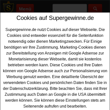
Menü
Cookies auf Supergewinne.de
Supergewinne.de
>
Gewinnspiele
>
Technik Gewinnspiele
>
Familienheim und Garten Gewinnspiel - Grill gewinnen
Supergewinne.de nutzt Cookies auf dieser Webseite. Die
Anzeige:
Cookies sind entweder essenziell für die Seitenfunktion
notwendig oder dienen Marketingzwecken. Für Einige
Anzeige:
benötigen wir Ihre Zustimmung. Marketing-Cookies dienen
zur Bereitstellung von Anzeigen mit Google Adsense zur
Familienheim und Garten
Monetarisierung dieser Webseite, damit sie kostenlos
Gewinnspiel - Grill gewinnen
betrieben werden kann. Diese Cookies und Ihre Daten
können von Google Adsense auch zur Personalisierung von
Wer gern einen tollen
Grill gewinnen
möchte, sollte sich
Werbung genutzt werden. Eine detaillierte Übersicht der
dieses kostenlose Familienheim und Garten Gewinnspiel
verwendeten Cookies und persönlichen Daten finden Sie in
unbedingt genauer anschauen. Verlost wird ein Pit Boss
der Datenschutzerklärung. Bitte beachten Sie, dass mit Ihrer
Sierra Onyx-Edition Griddle im Wert von 649 Euro. Mit
Zustimmung auch Daten an Google in die USA übermittelt
etwas Glück können Sie diesen tollen Grill gewinnen.
werden können. Sie können diese Einstellungen stets am
Seitenende aufrufen und bearbeiten.
Falls Sie an dem Familienheim und
Garten Gewinnspiel