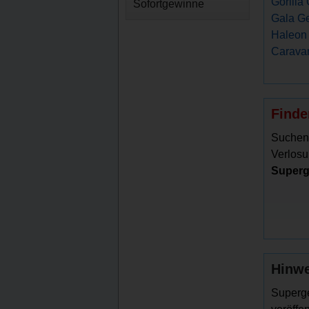
Gorilla
Sofortgewinne
Gala Ge
Haleon 
Caravan
Finde
Suchen
Verlosu
Superg
Hinwe
Superge