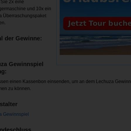
Sie 2x eine
germaschine und 10x ein
a Überraschungspaket
en.
l der Gewinne:
za Gewinnspiel
ng:
ssen einen Kassenbon einsenden, um an dem Lechuza Gewinn
men zu können.
stalter
a Gewinnspiel
ndeschluss