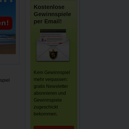
Kostenlose
Gewinnspiele
per Email!
Kein Gewinnspiel
mehr verpassen:
spiel
gratis Newsletter
abonnieren und
Gewinnspiele
zugeschickt
bekommen.