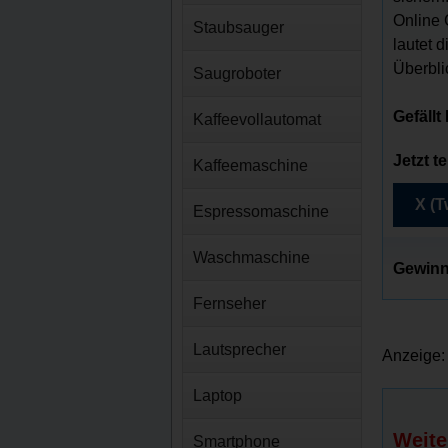
Online 
Staubsauger
lautet 
Überbli
Saugroboter
Gefäll
Kaffeevollautomat
Jetzt te
Kaffeemaschine
X (T
Espressomaschine
Waschmaschine
Gewinn
Fernseher
Lautsprecher
Anzeige:
Laptop
Weite
Smartphone