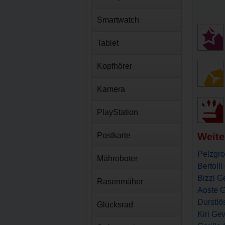
Smartwatch
Tablet
Kopfhörer
Kamera
PlayStation
Postkarte
Weite
Pelzgro
Mähroboter
Bertoll
Bizzl G
Rasenmäher
Aoste G
Durstlö
Glücksrad
Kiri Ge