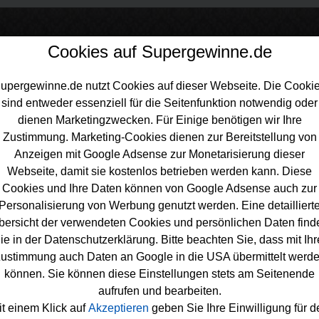
Cookies auf Supergewinne.de
upergewinne.de nutzt Cookies auf dieser Webseite. Die Cooki
sind entweder essenziell für die Seitenfunktion notwendig oder
inne.de
>
Gewinnspiele
>
Technik Gewinnspiele
>
Lechuza Gewinnspie
dienen Marketingzwecken. Für Einige benötigen wir Ihre
on gewinnen
Zustimmung. Marketing-Cookies dienen zur Bereitstellung von
Anzeigen mit Google Adsense zur Monetarisierung dieser
Webseite, damit sie kostenlos betrieben werden kann. Diese
Cookies und Ihre Daten können von Google Adsense auch zur
uza Gewinnspiel - mit Kassenbon gew
Personalisierung von Werbung genutzt werden. Eine detailliert
bersicht der verwendeten Cookies und persönlichen Daten find
les Lechuza Gewinnspiel mit Kassenbon für alle Gewinner, die g
ie in der Datenschutzerklärung. Bitte beachten Sie, dass mit Ihr
rtige
Kaffeemaschine gewinnen
möchten. Lechuza verlost als
ustimmung auch Daten an Google in die USA übermittelt werd
ewinne bei diesem Kassenbon Gewinnspiel zweimal eine
können. Sie können diese Einstellungen stets am Seitenende
germaschine im Wert von je ca. 1000 Euro. Mit etwas Glück kö
aufrufen und bearbeiten.
lche
Kaffee
Siebträgermaschine gewinnen. Zusätzlich warten i
it einem Klick auf
Akzeptieren
geben Sie Ihre Einwilligung für d