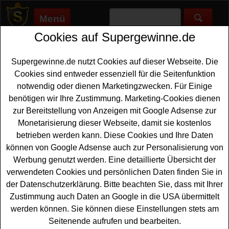
Menü
Cookies auf Supergewinne.de
Supergewinne.de
>
Gewinnspiele
>
Technik Gewinnspiele
>
Lecker.de Gewinnspiel - Tastatur und Maus gewinnen
Supergewinne.de nutzt Cookies auf dieser Webseite. Die
Anzeige:
Cookies sind entweder essenziell für die Seitenfunktion
notwendig oder dienen Marketingzwecken. Für Einige
Anzeige:
benötigen wir Ihre Zustimmung. Marketing-Cookies dienen
zur Bereitstellung von Anzeigen mit Google Adsense zur
Lecker.de Gewinnspiel - Tastatur
Monetarisierung dieser Webseite, damit sie kostenlos
und Maus gewinnen
betrieben werden kann. Diese Cookies und Ihre Daten
können von Google Adsense auch zur Personalisierung von
Ein kostenloses Lecker.de Gewinnspiel für alle, die gern
Werbung genutzt werden. Eine detaillierte Übersicht der
eine tolle
Maus
und Tastatur gewinnen möchten. Bei
verwendeten Cookies und persönlichen Daten finden Sie in
diesem Lecker.de Gewinnspiel kann mit etwas Glück ein
der Datenschutzerklärung. Bitte beachten Sie, dass mit Ihrer
Set aus der Wave Keys Tastatur und der Lift Maus in
Zustimmung auch Daten an Google in die USA übermittelt
Weiß im Wert von ca. 130 Euro Ihr neues Büro-
werden können. Sie können diese Einstellungen stets am
Accessoire werden. Fünf Sets werden davon insgesamt
Seitenende aufrufen und bearbeiten.
verlost.