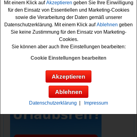
Mit einem Klick auf
Akzeptieren
geben Sie Ihre Einwilligung
für den Einsatz von Essentiellen und Marketing-Cookies
Falls Sie bei dem Lecker.de Gewinnspiel kostenlos
sowie die Verarbeitung der Daten gemäß unserer
teilnehmen möchten, füllen Sie einfach kurz das
Datenschutzerklärung. Mit einem Klick auf
Ablehnen
geben
Teilnahmeformular im Artikel aus und schon sind Sie
Sie keine Zustimmung für den Einsatz von Marketing-
gratis mit dabei. Viel Glück bei diesem Lecker.de
Cookies.
Gewinnspiel!
Sie können aber auch Ihre Einstellungen bearbeiten:
Lecker.de verlost 5x Sets mit Tastatur und
Cookie Einstellungen bearbeiten
Maus im Wert von je 130 Euro
Akzeptieren
Anzeige:
Ablehnen
Datenschutzerklärung
|
Impressum