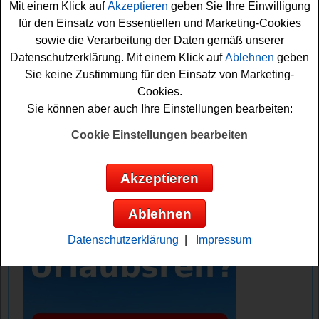
Mit einem Klick auf
Akzeptieren
geben Sie Ihre Einwilligung
Um am Femme Gewinnspiel teilzunehmen, füllen Sie
für den Einsatz von Essentiellen und Marketing-Cookies
das Teilnahmeformular am Ende der Seite aus und
sowie die Verarbeitung der Daten gemäß unserer
senden Sie es ab. Anschließend besuchen Sie den
Datenschutzerklärung. Mit einem Klick auf
Ablehnen
geben
TiVo?
Account
auf Instagram und hinterlassen einen Like.
Sie keine Zustimmung für den Einsatz von Marketing-
Mit diesen einfachen Schritten sichern Sie sich einen
Cookies.
Platz im Lostopf des Femme Gewinnspiels. Viel Glück!
Sie können aber auch Ihre Einstellungen bearbeiten:
Femme verlost einen hochwertigen
Cookie Einstellungen bearbeiten
Fernseher
Akzeptieren
Anzeige:
Ablehnen
Datenschutzerklärung
|
Impressum