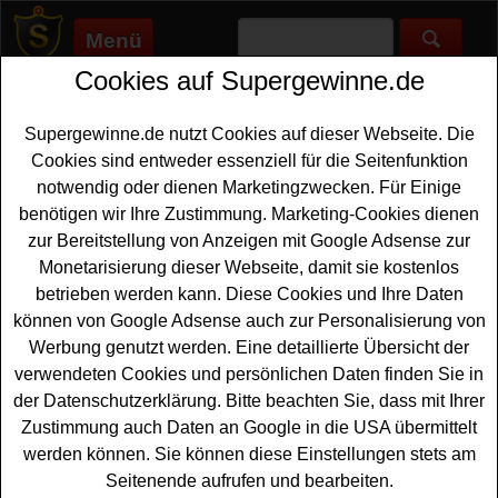
Menü
Cookies auf Supergewinne.de
Supergewinne.de
>
Gewinnspiele
>
Technik Gewinnspiele
>
Femme Gewinnspiel - Fernseher gewinnen
Supergewinne.de nutzt Cookies auf dieser Webseite. Die
Anzeige:
Cookies sind entweder essenziell für die Seitenfunktion
notwendig oder dienen Marketingzwecken. Für Einige
Anzeige:
benötigen wir Ihre Zustimmung. Marketing-Cookies dienen
zur Bereitstellung von Anzeigen mit Google Adsense zur
Femme Gewinnspiel - Fernseher
Monetarisierung dieser Webseite, damit sie kostenlos
gewinnen
betrieben werden kann. Diese Cookies und Ihre Daten
können von Google Adsense auch zur Personalisierung von
Dieses kostenlose Femme Gewinnspiel lockt mit einem
Werbung genutzt werden. Eine detaillierte Übersicht der
tollen
Fernseher
als Hauptgewinn. Femme verlost bei
verwendeten Cookies und persönlichen Daten finden Sie in
dem Gewinnspiel zum Muttertag einen hochwertiger
der Datenschutzerklärung. Bitte beachten Sie, dass mit Ihrer
Sharp 55HM5245E 55 Zoll 4K Ultra HD QLED TiVo
Zustimmung auch Daten an Google in die USA übermittelt
Smart TV. Mit etwas Glück können Sie diesen tollen
werden können. Sie können diese Einstellungen stets am
Fernseher gewinnen.
Seitenende aufrufen und bearbeiten.