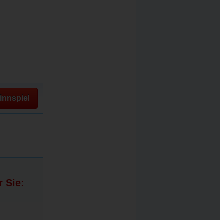
nnspiel
 Sie: