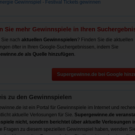
ergie Gewinnspiel - Festival Tickets gewinnen
n Sie mehr Gewinnspiele in Ihren Suchergebni
 Sie nach
aktuellen Gewinnspielen
? Finden Sie die aktuellen
ngen öfter in Ihren Google-Suchergebnissen, indem Sie
ewinne.de als Quelle hinzufügen
.
Supergewinne.de bei Google hinz
is zu den Gewinnspielen
winne.de ist ein Portal für Gewinnspiele im Internet und recher
tlicht aktuelle Verlosungen für Sie.
Supergewinne.de veranstal
piele nicht, sondern berichtet über aktuelle Verlosungen im
ie Fragen zu diesem speziellen Gewinnspiel haben, wenden Sie 