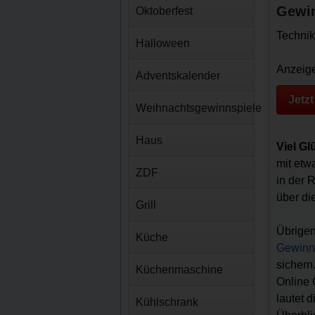
Gewin
Oktoberfest
Technik
Halloween
Anzeig
Adventskalender
Jetz
Weihnachtsgewinnspiele
Haus
Viel Gl
mit etw
ZDF
in der 
über di
Grill
Übrigen
Küche
Gewinns
sichern
Küchenmaschine
Online 
lautet 
Kühlschrank