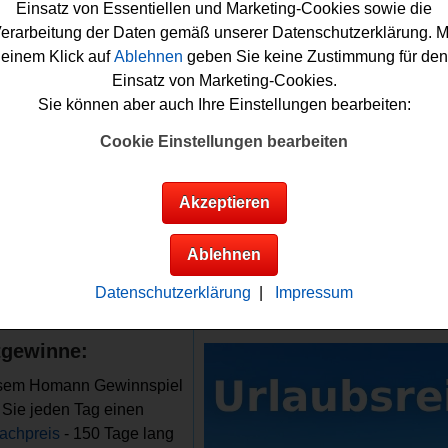
gen Tag.
Einsatz von Essentiellen und Marketing-Cookies sowie die
erarbeitung der Daten gemäß unserer Datenschutzerklärung. M
ie an dem Homann Gewinnspiel teilnehmen möchten, müssen S
einem Klick auf
Ablehnen
geben Sie keine Zustimmung für den
on einsenden. Dafür müssen Sie im Aktionszeitraum ein Hom
Einsatz von Marketing-Cookies.
 kaufen und auf 150jahre.homann.de Ihren Kassenbon hochlad
Sie können aber auch Ihre Einstellungen bearbeiten:
sie mit, feiern Sie mit und versuchen Sie Ihr Glück bei diesem
Cookie Einstellungen bearbeiten
Gewinnspiel zu 150 Jahren Jubiläum!
n verlost jeden Tag einen tollen Sachpreis - 1
Akzeptieren
Ablehnen
Anzeige:
Infos zum Homann
Datenschutzerklärung
|
Impressum
nspiel
gewinne:
esem Homann Gewinnspiel
Sie jeden Tag einen
achpreis
- 150 Tage lang