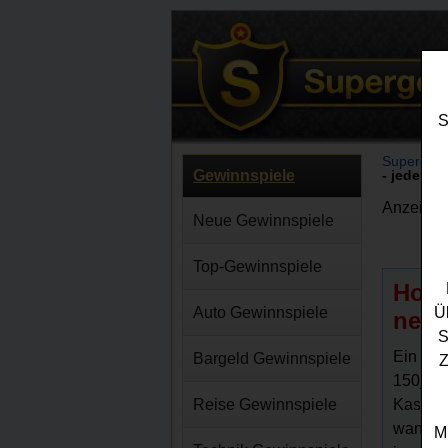
S
Supergew
Gewinnspiele
- jeden T
Anzeige:
Neue Gewinnspiele
Top-Gewinnspiele
Homa
Auto Gewinnspiele
Ü
neue
S
Ein tol
Bargeld Gewinnspiele
Z
150jahr
Reise Gewinnspiele
Kassenb
wann zu
M