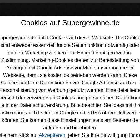
Cookies auf Supergewinne.de
upergewinne.de nutzt Cookies auf dieser Webseite. Die Cooki
sind entweder essenziell für die Seitenfunktion notwendig oder
inne.de
>
Gewinnspiele
>
Technik Gewinnspiele
>
Homann Gewinnspie
dienen Marketingzwecken. Für Einige benötigen wir Ihre
ag ein neuer Gewinn
Zustimmung. Marketing-Cookies dienen zur Bereitstellung von
Anzeigen mit Google Adsense zur Monetarisierung dieser
Webseite, damit sie kostenlos betrieben werden kann. Diese
Cookies und Ihre Daten können von Google Adsense auch zur
nn Gewinnspiel 150 Jahre - jeden Tag 
Personalisierung von Werbung genutzt werden. Eine detailliert
bersicht der verwendeten Cookies und persönlichen Daten find
r Gewinn
ie in der Datenschutzerklärung. Bitte beachten Sie, dass mit Ihr
les Homann Gewinnspiel mit Kassenbon zum 150-jährigen Jubi
ustimmung auch Daten an Google in die USA übermittelt werd
e.homann.de. Jeden Tag wartet bei dem Homann Gewinnspiel 
können. Sie können diese Einstellungen stets am Seitenende
on ein toller neuer
Sachpreis
- und das insgesamt 150 Tage la
aufrufen und bearbeiten.
 gewinnen gibt, bleibt eine Überraschung und erfahren Sie ers
it einem Klick auf
Akzeptieren
geben Sie Ihre Einwilligung für d