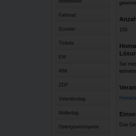
Motorroller
gewinn
Fahrrad
Anzah
Scooter
150
Tickets
Homa
Lösu
EM
Sei mü
WM
teilneh
ZDF
Veran
Homann
Valentinstag
Muttertag
Einse
Das Ge
Ostergewinnspiele