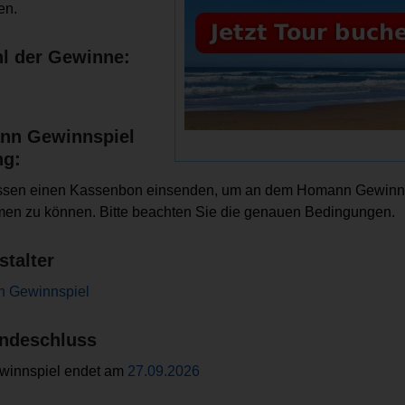
en.
l der Gewinne:
nn Gewinnspiel
ng:
ssen einen Kassenbon einsenden, um an dem Homann Gewinn
men zu können. Bitte beachten Sie die genauen Bedingungen.
stalter
 Gewinnspiel
ndeschluss
winnspiel endet am
27.09.2026