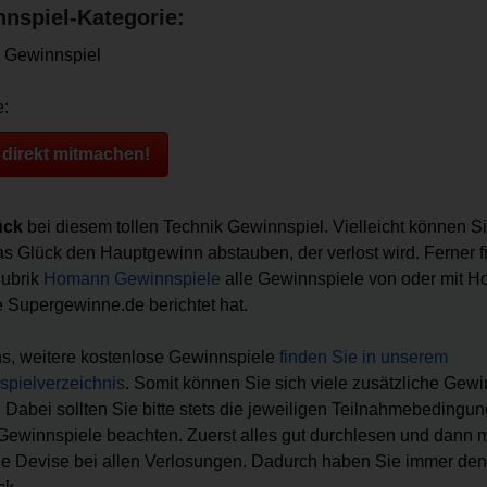
nspiel-Kategorie:
 Gewinnspiel
e:
t direkt mitmachen!
ück
bei diesem tollen Technik Gewinnspiel. Vielleicht können S
as Glück den Hauptgewinn abstauben, der verlost wird. Ferner f
Rubrik
Homann Gewinnspiele
alle Gewinnspiele von oder mit 
e Supergewinne.de berichtet hat.
s, weitere kostenlose Gewinnspiele
finden Sie in unserem
pielverzeichnis
. Somit können Sie sich viele zusätzliche Ge
. Dabei sollten Sie bitte stets die jeweiligen Teilnahmebedingu
Gewinnspiele beachten. Zuerst alles gut durchlesen und dann
die Devise bei allen Verlosungen. Dadurch haben Sie immer den 