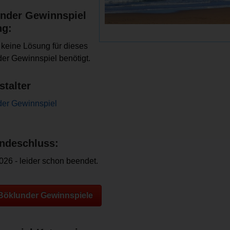
nder Gewinnspiel
ng:
 keine Lösung für dieses
er Gewinnspiel benötigt.
stalter
der Gewinnspiel
ndeschluss:
026 - leider schon beendet.
 Böklunder Gewinnspiele