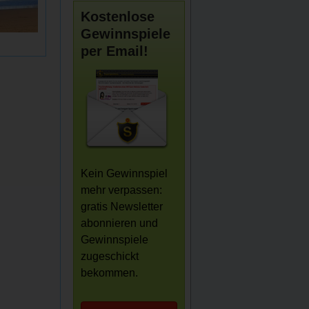
Kostenlose
Gewinnspiele
per Email!
Kein Gewinnspiel
mehr verpassen:
gratis Newsletter
abonnieren und
Gewinnspiele
zugeschickt
bekommen.