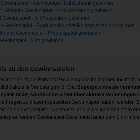
 Gewinnspiel - hochwertigen Kühlschrank gewinnen
er Glorietta Gewinnspiel - mit Kassenbon gewinnen
l Gewinnspiel - mit Kassenbon gewinnen
n Gewinnspiel - Produktpake oder Reisegutschein gewinnen
hnaps Gewinnspiel - Produtkpaket gewinnen
ewinnspiel - Auto gewinnen
is zu den Gewinnspielen
winne.de ist ein Portal für Gewinnspiele im Internet und recher
tlicht aktuelle Verlosungen für Sie.
Supergewinne.de veranstal
piele nicht, sondern berichtet über aktuelle Verlosungen im
e Fragen zu diesem speziellen Gewinnspiel haben, wenden Si
irekt an den Veranstalter. Kontakt zu den jeweiligen Anbietern er
 entsprechenden Gewinnspiel-Seite, meist unter dem Link Impr
.