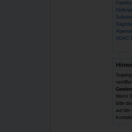
Familia
Oetting
Substra
Sagrota
Alpensc
ADAC G
Hinwe
Superge
veröffen
Gewinns
Wenn Si
bitte d
auf der
Kontakt