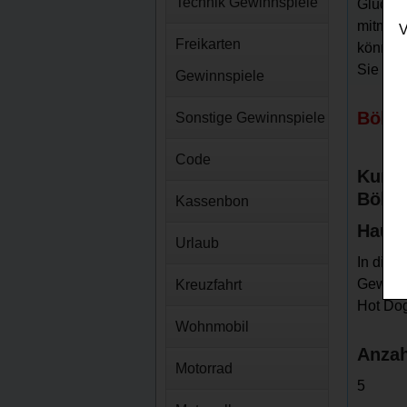
Technik Gewinnspiele
Glück k
mitmach
V
Freikarten
können 
Sie kön
Gewinnspiele
Böklu
Sonstige Gewinnspiele
Code
Kurz-
Böklu
Kassenbon
Haupt
Urlaub
In dies
Gewinns
Kreuzfahrt
Hot Do
Wohnmobil
Anzah
Motorrad
5