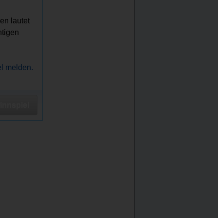
en lautet
htigen
el melden.
nnspiel