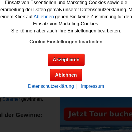
önnen Sie einen dieser Steamer gewinnen. Falls Sie kostenlos
Einsatz von Essentiellen und Marketing-Cookies sowie die
en möchten, müssen Sie nur kurz das kleine Formular ausfüll
erarbeitung der Daten gemäß unserer Datenschutzerklärung. M
sich damit schon Ihre Gewinnchance sichern. Vielleicht klappt 
einem Klick auf
Ablehnen
geben Sie keine Zustimmung für den
nen einen der Steamer gewinnen? Viel Glück!
Einsatz von Marketing-Cookies.
Sie können aber auch Ihre Einstellungen bearbeiten:
nder verlost 5 coole Hot Dog Steamer
Cookie Einstellungen bearbeiten
Anzeige:
Infos zum
Akzeptieren
nder Gewinnspiel
gewinne:
Ablehnen
em Böklunder
Datenschutzerklärung
|
Impressum
piel konnten Sie 5 coole
g
Steamer
gewinnen.
l der Gewinne: