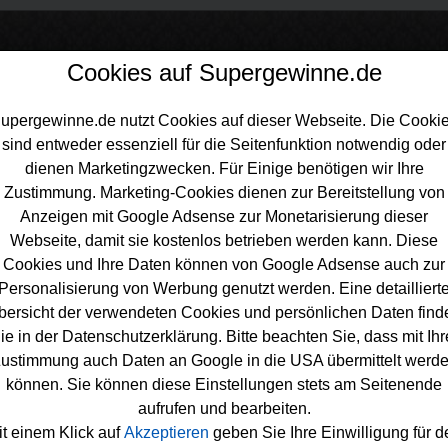
Cookies auf Supergewinne.de
upergewinne.de nutzt Cookies auf dieser Webseite. Die Cooki
sind entweder essenziell für die Seitenfunktion notwendig oder
inne.de
>
Gewinnspiele
>
Technik Gewinnspiele
>
Böklunder Gewinnsp
dienen Marketingzwecken. Für Einige benötigen wir Ihre
mer gewinnen
Zustimmung. Marketing-Cookies dienen zur Bereitstellung von
Anzeigen mit Google Adsense zur Monetarisierung dieser
Webseite, damit sie kostenlos betrieben werden kann. Diese
Cookies und Ihre Daten können von Google Adsense auch zur
Personalisierung von Werbung genutzt werden. Eine detailliert
under Gewinnspiel - Hot Dog Steamer
bersicht der verwendeten Cookies und persönlichen Daten find
ie in der Datenschutzerklärung. Bitte beachten Sie, dass mit Ihr
innen
ustimmung auch Daten an Google in die USA übermittelt werd
n einen tollen Hot Dog
Steamer gewinnen
möchte, sollte bei d
können. Sie können diese Einstellungen stets am Seitenende
osen Böklunder Gewinnspiel mitmachen. Böklunder verlost anlä
aufrufen und bearbeiten.
rts von Extrawurst gleich fünf Hot Dog Steamer von Beeketal. M
it einem Klick auf
Akzeptieren
geben Sie Ihre Einwilligung für d