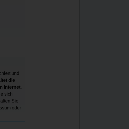
chiert und
tet die
 Internet.
e sich
halten Sie
essum oder