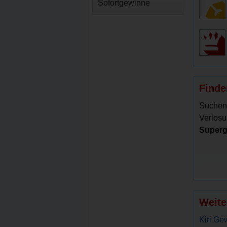
Sofortgewinne
Finde
Suchen
Verlosu
Superg
Weite
Kiri Ge