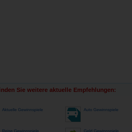
finden Sie weitere aktuelle Empfehlungen:
Aktuelle Gewinnspiele
Auto Gewinnspiele
Reise Gewinnspiele
Geld Gewinnspiele