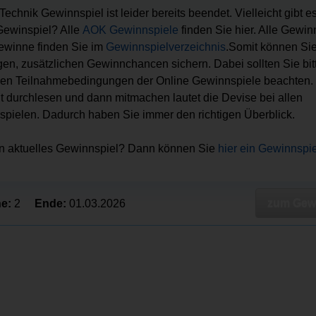
Technik Gewinnspiel ist leider bereits beendet. Vielleicht gibt e
ewinspiel? Alle
AOK Gewinnspiele
finden Sie hier. Alle Gewin
ewinne finden Sie im
Gewinnspielverzeichnis
.Somit können Sie
tigen, zusätzlichen Gewinnchancen sichern. Dabei sollten Sie bitt
gen Teilnahmebedingungen der Online Gewinnspiele beachten. 
ut durchlesen und dann mitmachen lautet die Devise bei allen
pielen. Dadurch haben Sie immer den richtigen Überblick.
in aktuelles Gewinnspiel? Dann können Sie
hier ein Gewinnspi
zum Gewi
e:
2
Ende:
01.03.2026