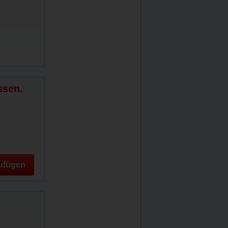
ssen.
ufügen