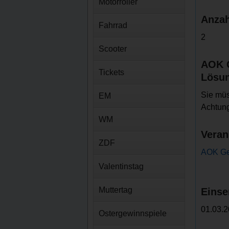
Motorroller
Anzah
Fahrrad
2
Scooter
AOK 
Tickets
Lösu
Sie müs
EM
Achtung
WM
Veran
ZDF
AOK Ge
Valentinstag
Muttertag
Einse
01.03.2
Ostergewinnspiele