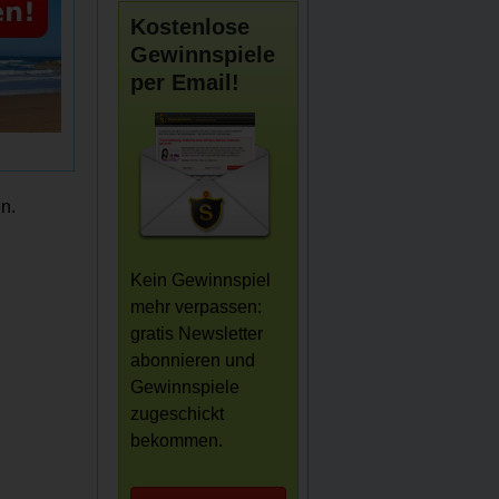
Kostenlose
Gewinnspiele
per Email!
n.
Kein Gewinnspiel
mehr verpassen:
gratis Newsletter
abonnieren und
Gewinnspiele
zugeschickt
bekommen.