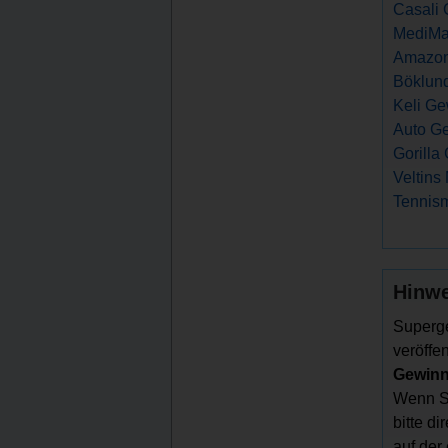
Casali 
MediMa
Amazon
Böklund
Keli Ge
Auto Ge
Gorilla
Veltin
Tennism
Hinwe
Superge
veröffen
Gewinns
Wenn Si
bitte d
auf der