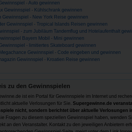
Gewinnspiel - Auto gewinnen
x Gewinnspiel - Kühlschrank gewinnen
 Gewinnspiel - New York Reise gewinnen
er Gewinnspiel - Tropical Islands Reisen gewinnen
winnspiel - zum Jubiläum Tandemflug und Hotelaufenthalt gew
winnspiel Bayern Mobil - Mini gewinnen
 Gewinnspiel - limitiertes Skateboard gewinnen
s Megachance Gewinnspiel - Code eingeben und gewinnen
agazin Gewinnspiel - Kroatien Reise gewinnen
is zu den Gewinnspielen
winne.de ist ein Portal für Gewinnspiele im Internet und recher
tlicht aktuelle Verlosungen für Sie.
Supergewinne.de veranstal
piele nicht, sondern berichtet über aktuelle Verlosungen im
e Fragen zu diesem speziellen Gewinnspiel haben, wenden Si
irekt an den Veranstalter. Kontakt zu den jeweiligen Anbietern er
 entsprechenden Gewinnspiel-Seite, meist unter dem Link Impr