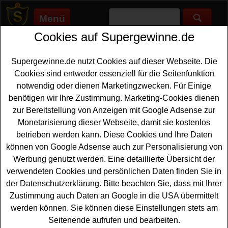
Menü
Cookies auf Supergewinne.de
Supergewinne.de
>
Gewinnspiele
>
Technik Gewinnspiele
>
Höffner Gewinnspiel - stylische Leuchte gewinnen
Supergewinne.de nutzt Cookies auf dieser Webseite. Die
Anzeige:
Cookies sind entweder essenziell für die Seitenfunktion
notwendig oder dienen Marketingzwecken. Für Einige
Anzeige:
benötigen wir Ihre Zustimmung. Marketing-Cookies dienen
zur Bereitstellung von Anzeigen mit Google Adsense zur
Höffner Gewinnspiel - stylische
Monetarisierung dieser Webseite, damit sie kostenlos
Leuchte gewinnen
betrieben werden kann. Diese Cookies und Ihre Daten
können von Google Adsense auch zur Personalisierung von
Wer gern eine stylische
Leuchte gewinnen
möchte, sollte
Werbung genutzt werden. Eine detaillierte Übersicht der
bei diesem kostenlosen Höffner Gewinnspiel mitmachen.
verwendeten Cookies und persönlichen Daten finden Sie in
Möbel Höffner verlost eine schicke Bogenleuchte im
der Datenschutzerklärung. Bitte beachten Sie, dass mit Ihrer
Chrom-Look - und mit etwas Glück können Sie diese
Zustimmung auch Daten an Google in die USA übermittelt
Lampe gewinnen
. Falls Sie an dem Höffner Gewinnspiel
werden können. Sie können diese Einstellungen stets am
gratis teilnehmen möchten, müssen Sie nur kurz das
Seitenende aufrufen und bearbeiten.
kleine Formular ausfüllen. Vielleicht haben Sie ja Glück