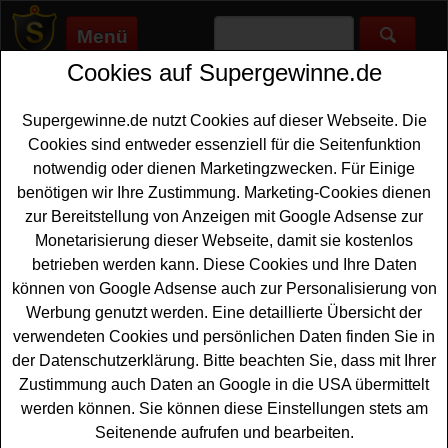
Menü
Cookies auf Supergewinne.de
Supergewinne.de
>
Gewinnspiele
>
Technik Gewinnspiele
>
E-
Piano Test Gewinnspiel - Keyboard gewinnen
Supergewinne.de nutzt Cookies auf dieser Webseite. Die
Anzeige:
Cookies sind entweder essenziell für die Seitenfunktion
notwendig oder dienen Marketingzwecken. Für Einige
Anzeige:
benötigen wir Ihre Zustimmung. Marketing-Cookies dienen
zur Bereitstellung von Anzeigen mit Google Adsense zur
E-Piano Test Gewinnspiel -
Monetarisierung dieser Webseite, damit sie kostenlos
Keyboard gewinnen
betrieben werden kann. Diese Cookies und Ihre Daten
können von Google Adsense auch zur Personalisierung von
Suchen Sie nach dem idealen Start in die Welt des
Werbung genutzt werden. Eine detaillierte Übersicht der
Klavierspiels? Dann könnte das aktuelle E-Piano Test
verwendeten Cookies und persönlichen Daten finden Sie in
Gewinnspiel genau das Richtige für Sie sein. Denn dort
der Datenschutzerklärung. Bitte beachten Sie, dass mit Ihrer
haben Sie die exklusive Chance, ein hochwertiges
Zustimmung auch Daten an Google in die USA übermittelt
Alesis Recital Play
Keyboard gewinnen
zu können - das
werden können. Sie können diese Einstellungen stets am
ultimative Anfänger-Keyboard, das für seinen Komfort
Seitenende aufrufen und bearbeiten.
und seine Vielseitigkeit geschätzt wird.