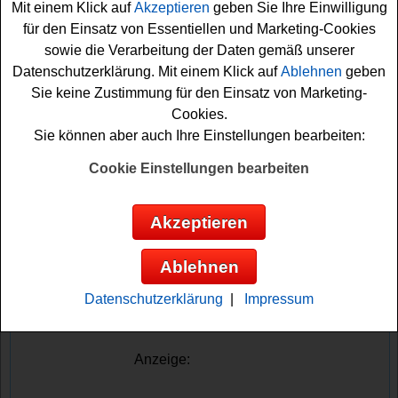
Mit einem Klick auf
Akzeptieren
geben Sie Ihre Einwilligung
für den Einsatz von Essentiellen und Marketing-Cookies
Die Teilnahme am E-Piano Test Gewinnspiel ist denkbar
sowie die Verarbeitung der Daten gemäß unserer
einfach und kostenlos. Um an der Verlosung
Datenschutzerklärung. Mit einem Klick auf
Ablehnen
geben
teilzunehmen, müssen Sie lediglich aktiver Abonnent des
Sie keine Zustimmung für den Einsatz von Marketing-
kostenlosen E-Piano Test-Newsletters sein. Falls Sie
Cookies.
noch nicht dazu gehören, können Sie sich jetzt
Sie können aber auch Ihre Einstellungen bearbeiten:
unkompliziert anmelden und sich damit Ihre
Gewinnchance auf das Alesis Recital Play sichern.
Cookie Einstellungen bearbeiten
Nutzen Sie diese tolle Gelegenheit, das tolle Keyboard
gewinnen zu können und Ihre musikalische
Reise
zu
Akzeptieren
beginnen. Wir wünschen Ihnen viel Glück bei der
Verlosung!
Ablehnen
E-Piano Test verlost ein Alesis Recital
Datenschutzerklärung
|
Impressum
Play Keyboard
Anzeige: