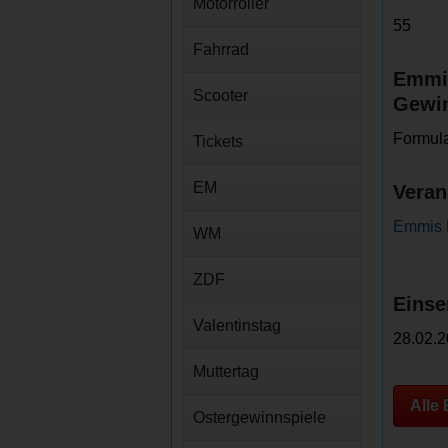
Motorroller
55
Fahrrad
Emmis
Scooter
Gewin
Formula
Tickets
EM
Veran
Emmis 
WM
ZDF
Einse
Valentinstag
28.02.2
Muttertag
Alle
Ostergewinnspiele