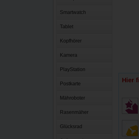
Smartwatch
Tablet
Kopfhörer
Kamera
PlayStation
Hier 
Postkarte
Mähroboter
Rasenmäher
Glücksrad