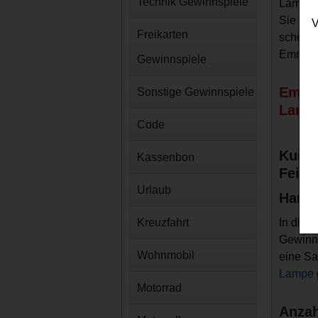
Technik Gewinnspiele
Lampe g
Sie nur
V
Freikarten
schön
Emmis F
Gewinnspiele
Emmis
Sonstige Gewinnspiele
Lamp
Code
Kurz-
Kassenbon
Feink
Urlaub
Haupt
Kreuzfahrt
In dies
Gewinns
Wohnmobil
eine S
Lampe
Motorrad
Anzah