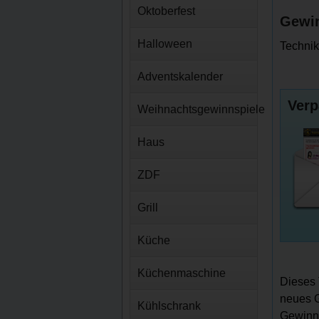
Oktoberfest
Gewin
Halloween
Technik
Adventskalender
Verp
Weihnachtsgewinnspiele
Haus
ZDF
Grill
Küche
Küchenmaschine
Dieses 
neues G
Kühlschrank
Gewinns