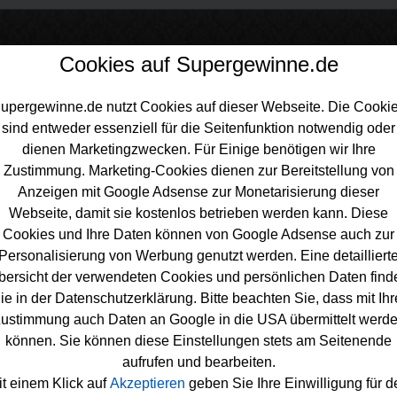
Cookies auf Supergewinne.de
upergewinne.de nutzt Cookies auf dieser Webseite. Die Cooki
sind entweder essenziell für die Seitenfunktion notwendig oder
inne.de
>
Gewinnspiele
>
Technik Gewinnspiele
>
Emmis Feinkost Ge
dienen Marketingzwecken. Für Einige benötigen wir Ihre
nchen Schlummer Lampe gewinnen
Zustimmung. Marketing-Cookies dienen zur Bereitstellung von
Anzeigen mit Google Adsense zur Monetarisierung dieser
Webseite, damit sie kostenlos betrieben werden kann. Diese
Cookies und Ihre Daten können von Google Adsense auch zur
Personalisierung von Werbung genutzt werden. Eine detailliert
s Feinkost Gewinnspiel - Sandmännc
bersicht der verwendeten Cookies und persönlichen Daten find
ie in der Datenschutzerklärung. Bitte beachten Sie, dass mit Ihr
lummer Lampe gewinnen
ustimmung auch Daten an Google in die USA übermittelt werd
rn eine schöne
Lampe gewinnen
möchte, sollte bei diesem kos
können. Sie können diese Einstellungen stets am Seitenende
einkost Gewinnspiel mitmachen. Emmis Feinkost verlost 55
aufrufen und bearbeiten.
nchen Schlummerlichter - und mit etwas Glück können Sie ei
it einem Klick auf
Akzeptieren
geben Sie Ihre Einwilligung für d