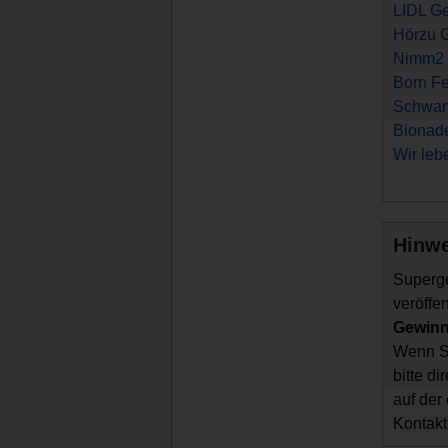
LIDL Ge
Hörzu 
Nimm2 
Born Fe
Schwar
Bionad
Wir leb
Hinwe
Superge
veröffen
Gewinns
Wenn Si
bitte d
auf der
Kontakt