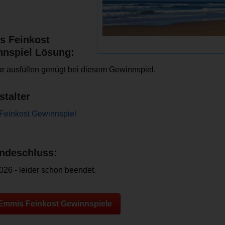
 Feinkost
nspiel Lösung:
r ausfüllen genügt bei diesem Gewinnspiel.
stalter
Feinkost Gewinnspiel
ndeschluss:
026 - leider schon beendet.
 Emmis Feinkost Gewinnspiele