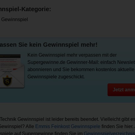
nspiel-Kategorie:
 Gewinnspiel
assen Sie kein Gewinnspiel mehr!
Kein Gewinnspiel mehr verpassen mit der
Supergewinne.de Gewinner-Mail: einfach Newslet
abonnieren und Sie bekommen kostenlos aktuelle
Gewinnspiele zugeschickt.
Jetzt anm
Technik Gewinnspiel ist leider bereits beendet. Vielleicht gibt e
ewinspiel? Alle
Emmis Feinkost Gewinnspiele
finden Sie hier. 
piele auf Supergewinne finden Sie im
Gewinnspielverzeichnis