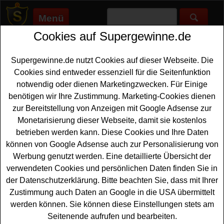
Menü
Cookies auf Supergewinne.de
Supergewinne.de
>
Gewinnspiele
>
Technik Gewinnspiele
>
Bulls
Gewinnspiel - private Kinovorstellung und Fahrrad gewinnen
Supergewinne.de nutzt Cookies auf dieser Webseite. Die
Anzeige:
Cookies sind entweder essenziell für die Seitenfunktion
notwendig oder dienen Marketingzwecken. Für Einige
Anzeige:
benötigen wir Ihre Zustimmung. Marketing-Cookies dienen
zur Bereitstellung von Anzeigen mit Google Adsense zur
Bulls Gewinnspiel - private
Monetarisierung dieser Webseite, damit sie kostenlos
Kinovorstellung und Fahrrad
betrieben werden kann. Diese Cookies und Ihre Daten
gewinnen
können von Google Adsense auch zur Personalisierung von
Werbung genutzt werden. Eine detaillierte Übersicht der
Anlässlich des Kinostarts von G.O.A.T. gibt es ein tolles
verwendeten Cookies und persönlichen Daten finden Sie in
Bulls Gewinnspiel, bei dem Sie ein neues
Fahrrad
der Datenschutzerklärung. Bitte beachten Sie, dass mit Ihrer
gewinnen
können. Verlost werden als Hauptgewinne fünf
Zustimmung auch Daten an Google in die USA übermittelt
Tokee Lite 24 Fahrräder - und mit etwas Glück können
werden können. Sie können diese Einstellungen stets am
Sie ein solches Fahrrad gewinnen. Weiterhin warten
Seitenende aufrufen und bearbeiten.
eine
private Kinovorstellung
und 100x 2 Kino Tickets für