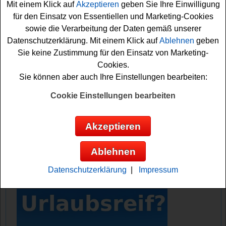
Mit einem Klick auf
Akzeptieren
geben Sie Ihre Einwilligung
den Film auf glückliche Gewinner.
für den Einsatz von Essentiellen und Marketing-Cookies
sowie die Verarbeitung der Daten gemäß unserer
Falls Sie sich die schöne Gewinnchance sichern
Datenschutzerklärung. Mit einem Klick auf
Ablehnen
geben
möchten, müssen Sie nur kurz das kleine Formular
Sie keine Zustimmung für den Einsatz von Marketing-
ausfüllen und schon sind Sie gratis bei der Verlosung mit
Cookies.
dabei. Viel Glück!
Sie können aber auch Ihre Einstellungen bearbeiten:
Cookie Einstellungen bearbeiten
Bulls verlost 5x ein Tokee Lite 24 Fahrrad,
eine private Kinovorstellung und 100x 2
Kino Tickets
Akzeptieren
Anzeige:
Ablehnen
Datenschutzerklärung
|
Impressum