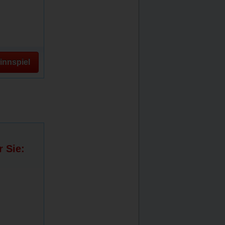
nnspiel
 Sie: