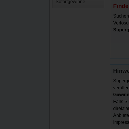
Sofortgewinne
Finde
Suchen
Verlosu
Superg
Hinwe
Superge
veröffen
Gewinns
Falls S
direkt 
Anbiete
Impress