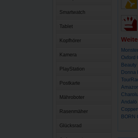
Smartwatch
Tablet
Weite
Kopfhörer
Monster
Kamera
Oxford 
Beauty 
PlayStation
Donna 
TourRad
Postkarte
Amazon
Charolu
Mähroboter
Andalö 
Coppenr
Rasenmäher
BORN Ge
Glücksrad