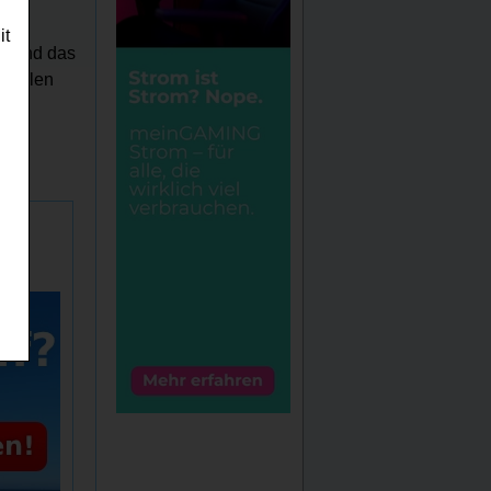
os
it
en und das
 coolen
r