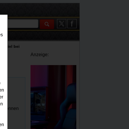
es
nspiel bei
Anzeige:
s
e
en
m
er
kku-
en
ck können
ose
en