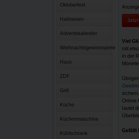
Oktoberfest
Anzeig
Halloween
Jetz
Adventskalender
Viel Gl
Weihnachtsgewinnspiele
mit etw
in der 
Haus
Moneten
ZDF
Übrigen
Gewinns
Grill
sichern
Online 
Küche
lautet 
Überbli
Küchenmaschine
Gefäll
Kühlschrank