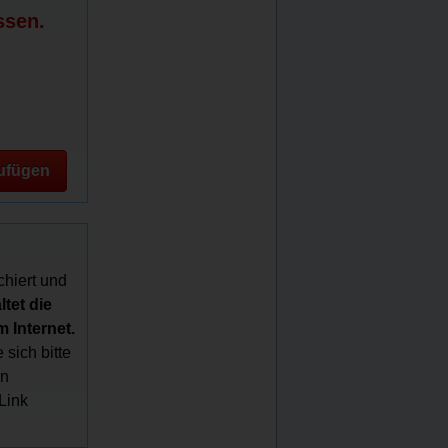
ssen.
ufügen
chiert und
tet die
 Internet.
sich bitte
en
Link