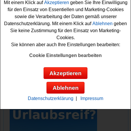
Mit einem Klick auf
Akzeptieren
geben Sie Ihre Einwilligung
und eine tolle Fitnessuhr auf glückliche Gewinner.
für den Einsatz von Essentiellen und Marketing-Cookies
sowie die Verarbeitung der Daten gemäß unserer
Falls Sie an dem Audi BKK Gewinnspiel kostenlos
Datenschutzerklärung. Mit einem Klick auf
Ablehnen
geben
teilnehmen möchten, müssen Sie das kleine Quiz
Sie keine Zustimmung für den Einsatz von Marketing-
erfolgreich lösen. Danach können Sie das Formular
Cookies.
ausfüllen und sich so Ihre Gewinnchance sichern. Viel
Sie können aber auch Ihre Einstellungen bearbeiten:
Spaß beim Rätseln!
Cookie Einstellungen bearbeiten
Audi BKK verlost ein Smartphone, einen
Entsafter und eine Fitnessuhr
Akzeptieren
Anzeige:
Ablehnen
Datenschutzerklärung
|
Impressum