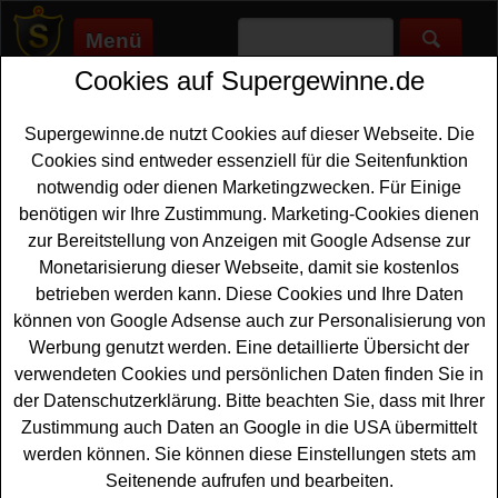
Menü
Cookies auf Supergewinne.de
Supergewinne.de
>
Gewinnspiele
>
Technik Gewinnspiele
>
Audi
BKK Gewinnspiel - Fitnessuhr, Entsafter und Smartphone
gewinnen
Supergewinne.de nutzt Cookies auf dieser Webseite. Die
Anzeige:
Cookies sind entweder essenziell für die Seitenfunktion
notwendig oder dienen Marketingzwecken. Für Einige
Anzeige:
benötigen wir Ihre Zustimmung. Marketing-Cookies dienen
zur Bereitstellung von Anzeigen mit Google Adsense zur
Monetarisierung dieser Webseite, damit sie kostenlos
Audi BKK Gewinnspiel -
betrieben werden kann. Diese Cookies und Ihre Daten
Fitnessuhr, Entsafter und
können von Google Adsense auch zur Personalisierung von
Smartphone gewinnen
Werbung genutzt werden. Eine detaillierte Übersicht der
verwendeten Cookies und persönlichen Daten finden Sie in
Ein kostenloses
Audi
BKK Gewinnspiel für alle
der Datenschutzerklärung. Bitte beachten Sie, dass mit Ihrer
Gewinner, die gern ein neues Smartphone gewinnen
Zustimmung auch Daten an Google in die USA übermittelt
möchten. Die Krankenkasse verlost als Hauptgewinn ein
werden können. Sie können diese Einstellungen stets am
Smartphone der neuesten Generation im Wert von ca.
Seitenende aufrufen und bearbeiten.
950 Euro. Weiterhin warten ein Hochleistungsentsafter