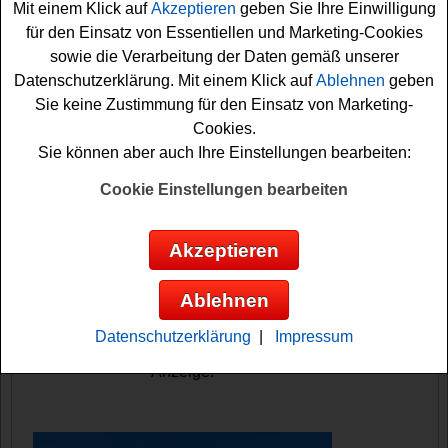
Weiterhin warten zehnmal ein Sack Floragard Aktiv
Mit einem Klick auf
Akzeptieren
geben Sie Ihre Einwilligung
Balkon- und Geranien- Erde sowie fünf Gutscheine für
für den Einsatz von Essentiellen und Marketing-Cookies
den Mein schöner Garten Online-Shop im Wert von je 50
sowie die Verarbeitung der Daten gemäß unserer
Euro auf glückliche Gewinner.
Datenschutzerklärung. Mit einem Klick auf
Ablehnen
geben
Sie keine Zustimmung für den Einsatz von Marketing-
Falls Sie an dem Haus.de Gewinnspiel kostenlos
Cookies.
teilnehmen möchten, müssen Sie die Umfrage
Sie können aber auch Ihre Einstellungen bearbeiten:
mitmachen und können sich im Anschluss daran Ihre
Cookie Einstellungen bearbeiten
Gewinnchance sichern. Vielleicht haben Sie ja Glück?
Viel Erfolg!
Akzeptieren
Haus.de verlost 3x einen Ryobi
Ablehnen
Akkuschrauber, 10x einen Sack Floragard
Erde und 5 Gutscheine
Datenschutzerklärung
|
Impressum
Anzeige: