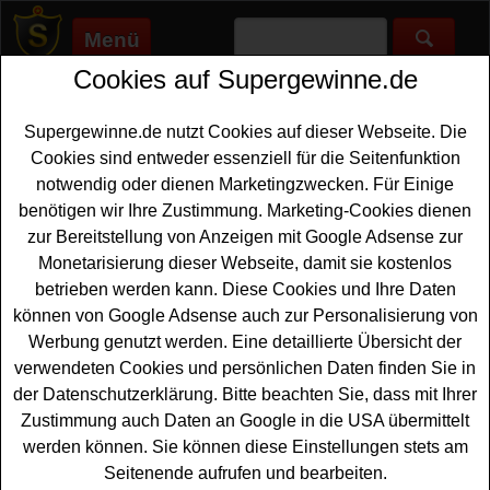
Menü
Cookies auf Supergewinne.de
Supergewinne.de
>
Gewinnspiele
>
Technik Gewinnspiele
>
Haus.de Gewinnspiel - Gutscheine, Erde und Akkuschrauber
gewinnen
Supergewinne.de nutzt Cookies auf dieser Webseite. Die
Anzeige:
Cookies sind entweder essenziell für die Seitenfunktion
notwendig oder dienen Marketingzwecken. Für Einige
Anzeige:
benötigen wir Ihre Zustimmung. Marketing-Cookies dienen
zur Bereitstellung von Anzeigen mit Google Adsense zur
Monetarisierung dieser Webseite, damit sie kostenlos
Haus.de Gewinnspiel - Gutscheine,
betrieben werden kann. Diese Cookies und Ihre Daten
Erde und Akkuschrauber gewinnen
können von Google Adsense auch zur Personalisierung von
Ein kostenloses
Haus
.de Gewinnspiel für alle Gewinner,
Werbung genutzt werden. Eine detaillierte Übersicht der
die gern tolle Sachpreise und einen Akkuschrauber
verwendeten Cookies und persönlichen Daten finden Sie in
gewinnen möchten. Haus.de verlost bei der
der Datenschutzerklärung. Bitte beachten Sie, dass mit Ihrer
Leserumfrage dreimal einen 18 V Akku-
Zustimmung auch Daten an Google in die USA übermittelt
Schlagbohrschrauber von Ryobi - und mit etwas Glück
werden können. Sie können diese Einstellungen stets am
können Sie einen dieser
Akkuschrauber gewinnen
.
Seitenende aufrufen und bearbeiten.