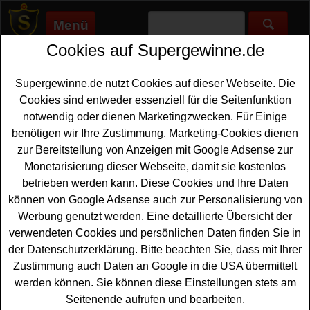
Menü
Cookies auf Supergewinne.de
Supergewinne.de
>
Gewinnspiele
>
Technik Gewinnspiele
>
Elektrotreff Gewinnspiel - Dampfreiniger gewinnen
Supergewinne.de nutzt Cookies auf dieser Webseite. Die
Anzeige:
Cookies sind entweder essenziell für die Seitenfunktion
notwendig oder dienen Marketingzwecken. Für Einige
Anzeige:
benötigen wir Ihre Zustimmung. Marketing-Cookies dienen
zur Bereitstellung von Anzeigen mit Google Adsense zur
Elektrotreff Gewinnspiel -
Monetarisierung dieser Webseite, damit sie kostenlos
Dampfreiniger gewinnen
betrieben werden kann. Diese Cookies und Ihre Daten
können von Google Adsense auch zur Personalisierung von
Wer gern einen hochwertigen
Dampfreiniger gewinnen
Werbung genutzt werden. Eine detaillierte Übersicht der
möchte, sollte sich dieses kostenlose Elektrotreff
verwendeten Cookies und persönlichen Daten finden Sie in
Gewinnspiel unbedingt genauer anschauen. Elektrotreff
der Datenschutzerklärung. Bitte beachten Sie, dass mit Ihrer
verlost einen Vileda Steam PLUS mit zwei Mikrofaser-
Zustimmung auch Daten an Google in die USA übermittelt
Ersatzpads. Mit etwas Glück können Sie diesen
werden können. Sie können diese Einstellungen stets am
Dampfreiniger gewinnen. Falls Sie an dem Elektrotreff
Seitenende aufrufen und bearbeiten.
Gewinnspiel kostenlos teilnehmen möchten, müssen Sie