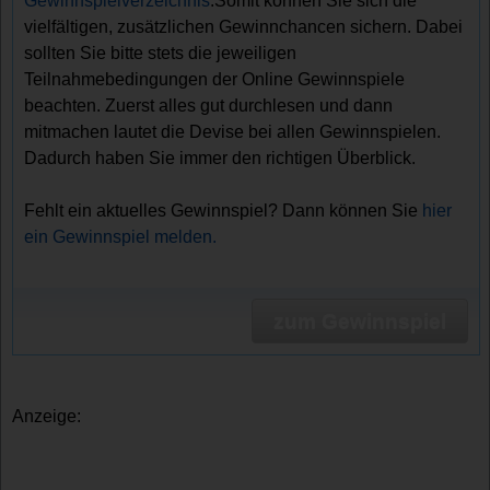
Gewinnspielverzeichnis
.Somit können Sie sich die
vielfältigen, zusätzlichen Gewinnchancen sichern. Dabei
sollten Sie bitte stets die jeweiligen
Teilnahmebedingungen der Online Gewinnspiele
beachten. Zuerst alles gut durchlesen und dann
mitmachen lautet die Devise bei allen Gewinnspielen.
Dadurch haben Sie immer den richtigen Überblick.
Fehlt ein aktuelles Gewinnspiel? Dann können Sie
hier
ein Gewinnspiel melden.
zum Gewinnspiel
Anzeige: