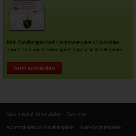
Kein Gewinnspiel mehr verpassen: gratis Newsletter
abonnieren und Gewinnspiele zugeschickt bekommen.
Jetzt anmelden
Gewinnspiel Veranstalter
Gewinne
Adventskalender Gewinnspiele
Auto Gewinnspiele