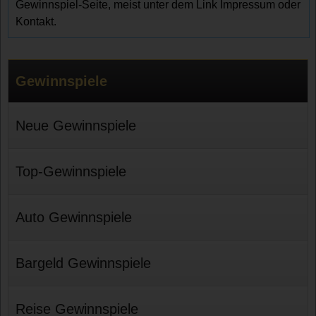
Gewinnspiel-Seite, meist unter dem Link Impressum oder
Kontakt.
Gewinnspiele
Neue Gewinnspiele
Top-Gewinnspiele
Auto Gewinnspiele
Bargeld Gewinnspiele
Reise Gewinnspiele