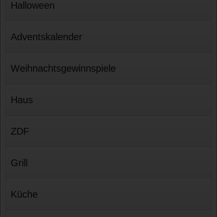
Halloween
Adventskalender
Weihnachtsgewinnspiele
Haus
ZDF
Grill
Küche