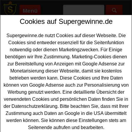
Menü
Cookies auf Supergewinne.de
Supergewinne.de
>
Gewinnspiele
>
Technik Gewinnspiele
>
Nextpit Gewinnspiel - PlayStation 5 gewinnen
Supergewinne.de nutzt Cookies auf dieser Webseite. Die
Anzeige:
Cookies sind entweder essenziell für die Seitenfunktion
notwendig oder dienen Marketingzwecken. Für Einige
Anzeige:
benötigen wir Ihre Zustimmung. Marketing-Cookies dienen
zur Bereitstellung von Anzeigen mit Google Adsense zur
Nextpit Gewinnspiel - PlayStation 5
Monetarisierung dieser Webseite, damit sie kostenlos
gewinnen
betrieben werden kann. Diese Cookies und Ihre Daten
können von Google Adsense auch zur Personalisierung von
Wer gern eine neue
PlayStation gewinnen
möchte, sollte
Werbung genutzt werden. Eine detaillierte Übersicht der
bei diesem kostenlosen Nextpit Gewinnspiel mitmachen.
verwendeten Cookies und persönlichen Daten finden Sie in
Bei dem Nextpit Community Award wartet als
der Datenschutzerklärung. Bitte beachten Sie, dass mit Ihrer
Hauptgewinn eine Sony PlaySation 5 - und mit etwas
Zustimmung auch Daten an Google in die USA übermittelt
Glück können Sie diese PS5 gewinnen. Falls Sie an
werden können. Sie können diese Einstellungen stets am
dem Nextpit Gewinnspiel kostenlos teilnehmen möchten,
Seitenende aufrufen und bearbeiten.
müssen Sie die Abstimmung mitmachen und Ihre