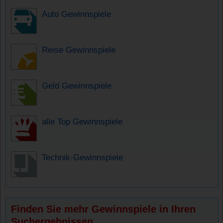
Auto Gewinnspiele
Reise Gewinnspiele
Geld Gewinnspiele
alle Top Gewinnspiele
Technik-Gewinnspiele
Finden Sie mehr Gewinnspiele in Ihren
Suchergebnissen.