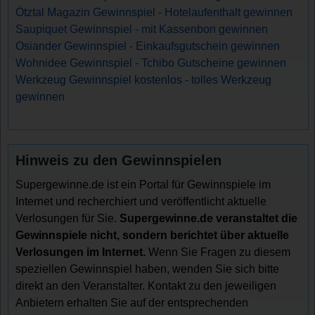
Ötztal Magazin Gewinnspiel - Hotelaufenthalt gewinnen
Saupiquet Gewinnspiel - mit Kassenbon gewinnen
Osiander Gewinnspiel - Einkaufsgutschein gewinnen
Wohnidee Gewinnspiel - Tchibo Gutscheine gewinnen
Werkzeug Gewinnspiel kostenlos - tolles Werkzeug
gewinnen
Hinweis zu den Gewinnspielen
Supergewinne.de ist ein Portal für Gewinnspiele im
Internet und recherchiert und veröffentlicht aktuelle
Verlosungen für Sie.
Supergewinne.de veranstaltet die
Gewinnspiele nicht, sondern berichtet über aktuelle
Verlosungen im Internet.
Wenn Sie Fragen zu diesem
speziellen Gewinnspiel haben, wenden Sie sich bitte
direkt an den Veranstalter. Kontakt zu den jeweiligen
Anbietern erhalten Sie auf der entsprechenden