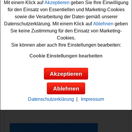
Mit einem Klick auf
Akzeptieren
geben Sie Ihre Einwilligung
für den Einsatz von Essentiellen und Marketing-Cookies
Doch damit nicht genug: Zusätzlich verlost Hilcona 15
sowie die Verarbeitung der Daten gemäß unserer
Santoku Victorinox Messer, 15x eine Pfeffermühle, 20
Datenschutzerklärung. Mit einem Klick auf
Ablehnen
geben
Kochbücher, 15 Tiefkühltragetaschen sowie 19 The
Sie keine Zustimmung für den Einsatz von Marketing-
Green Mountain Merchandise
Fanpakete
. Falls Sie an
Cookies.
dem Hilcona Gewinnspiel kostenlos teilnehmen
Sie können aber auch Ihre Einstellungen bearbeiten:
möchten, müssen Sie kurz die Fragen beantworten und
können sich damit Ihre Gewinnchance sichern. Vielleicht
Cookie Einstellungen bearbeiten
klappt es ja mit einem Gewinn?
Akzeptieren
Hilcona verlost ein iPhone 17 Pro, eine
Apple Watch, Apple AirPods Pro 3, Messer
Ablehnen
und vieles mehr
Datenschutzerklärung
|
Impressum
Anzeige: