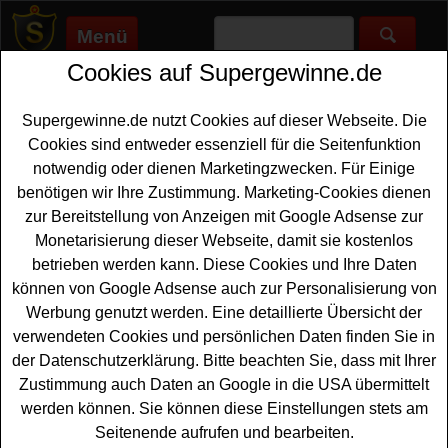
Menü
Cookies auf Supergewinne.de
Supergewinne.de
>
Gewinnspiele
>
Technik Gewinnspiele
>
Hilcona Gewinnspiel - tolle Preise und iPhone gewinnen
Supergewinne.de nutzt Cookies auf dieser Webseite. Die
Anzeige:
Cookies sind entweder essenziell für die Seitenfunktion
notwendig oder dienen Marketingzwecken. Für Einige
Anzeige:
benötigen wir Ihre Zustimmung. Marketing-Cookies dienen
zur Bereitstellung von Anzeigen mit Google Adsense zur
Hilcona Gewinnspiel - tolle Preise
Monetarisierung dieser Webseite, damit sie kostenlos
und iPhone gewinnen
betrieben werden kann. Diese Cookies und Ihre Daten
können von Google Adsense auch zur Personalisierung von
Ein kostenloses Hilcona Gewinnspiel 2026 für alle
Werbung genutzt werden. Eine detaillierte Übersicht der
Gewinner, die gern ein neues
iPhone gewinnen
verwendeten Cookies und persönlichen Daten finden Sie in
möchten. Hilcona verlost insgesamt 99 tolle Sachpreise -
der Datenschutzerklärung. Bitte beachten Sie, dass mit Ihrer
als Hauptgewinn können Sie ein neues iPhone 17 Pro
Zustimmung auch Daten an Google in die USA übermittelt
gewinnen. Weiterhin warten bei dem Hilcona
werden können. Sie können diese Einstellungen stets am
Gewinnspiel eine
Apple Watch
sowie Apple AirPods auf
Seitenende aufrufen und bearbeiten.
glückliche Gewinner.