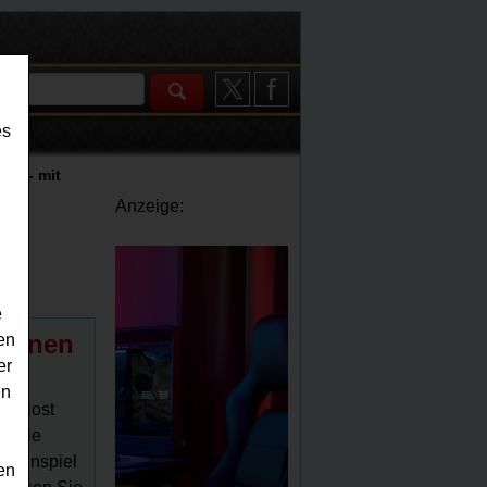
es
el - mit
Anzeige:
e
winnen
en
er
em
en
verlost
n Sie
ewinnspiel
en