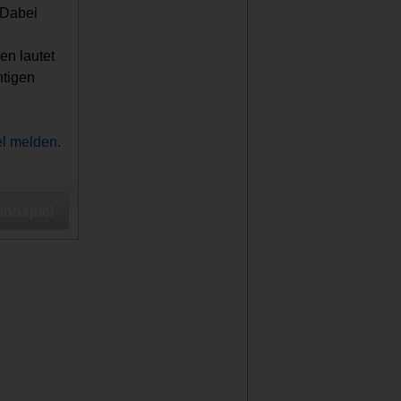
 Dabei
en lautet
htigen
el melden.
nnspiel