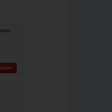
ssen.
ufügen