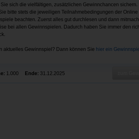
Sie sich die vielfältigen, zusätzlichen Gewinnchancen sichern.
 Sie bitte stets die jeweiligen Teilnahmebedingungen der Online
piele beachten. Zuerst alles gut durchlesen und dann mitmach
ise bei allen Gewinnspielen. Dadurch haben Sie immer den ric
ck.
in aktuelles Gewinnspiel? Dann können Sie
hier ein Gewinnspi
zum Gewi
e:
1.000
Ende:
31.12.2025