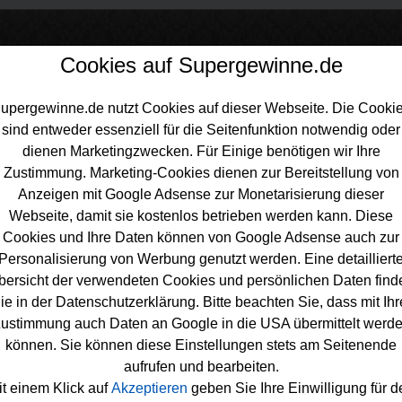
Cookies auf Supergewinne.de
upergewinne.de nutzt Cookies auf dieser Webseite. Die Cooki
sind entweder essenziell für die Seitenfunktion notwendig oder
inne.de
>
Gewinnspiele
>
Technik Gewinnspiele
>
Teekanne Gewinnspi
dienen Marketingzwecken. Für Einige benötigen wir Ihre
on gewinnen
Zustimmung. Marketing-Cookies dienen zur Bereitstellung von
Anzeigen mit Google Adsense zur Monetarisierung dieser
Webseite, damit sie kostenlos betrieben werden kann. Diese
Cookies und Ihre Daten können von Google Adsense auch zur
Personalisierung von Werbung genutzt werden. Eine detailliert
anne Gewinnspiel - mit Kassenbon ge
bersicht der verwendeten Cookies und persönlichen Daten find
ie in der Datenschutzerklärung. Bitte beachten Sie, dass mit Ihr
n einen tollen
Wasserkocher gewinnen
möchte, sollte bei dies
ustimmung auch Daten an Google in die USA übermittelt werd
en Teekanne Gewinnspiel mit Kassenbon mitmachen. Teekanne 
können. Sie können diese Einstellungen stets am Seitenende
mt 1000 KitchenAid Wasserkocher - und mit etwas Glück könne
aufrufen und bearbeiten.
olchen Wasserkocher gewinnen. Falls Sie an dem Teekanne G
it einem Klick auf
Akzeptieren
geben Sie Ihre Einwilligung für d