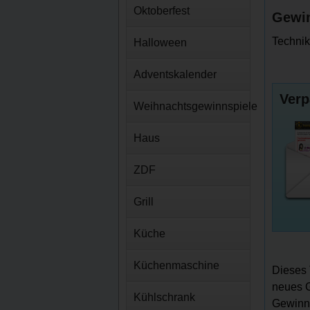
Oktoberfest
Gewin
Technik
Halloween
Adventskalender
Verp
Weihnachtsgewinnspiele
Haus
ZDF
Grill
Küche
Küchenmaschine
Dieses 
neues G
Kühlschrank
Gewinns