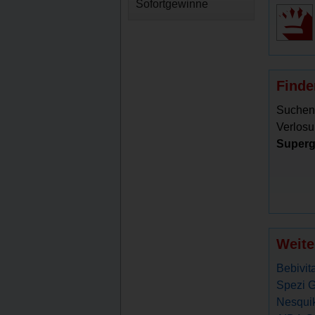
Sofortgewinne
Finde
Suchen
Verlosu
Superg
Weite
Bebivit
Spezi G
Nesquik