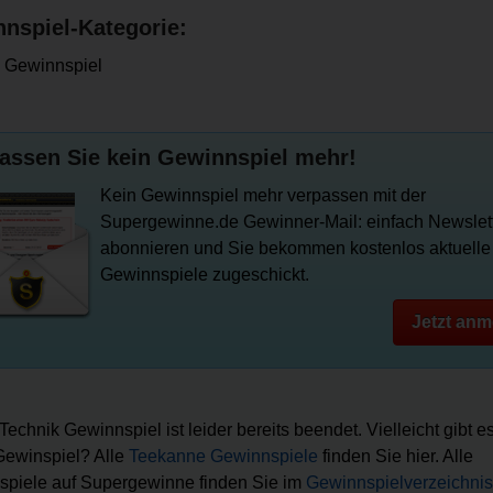
nspiel-Kategorie:
 Gewinnspiel
assen Sie kein Gewinnspiel mehr!
Kein Gewinnspiel mehr verpassen mit der
Supergewinne.de Gewinner-Mail: einfach Newslet
abonnieren und Sie bekommen kostenlos aktuelle
Gewinnspiele zugeschickt.
Jetzt anm
Technik Gewinnspiel ist leider bereits beendet. Vielleicht gibt e
ewinspiel? Alle
Teekanne Gewinnspiele
finden Sie hier. Alle
piele auf Supergewinne finden Sie im
Gewinnspielverzeichnis