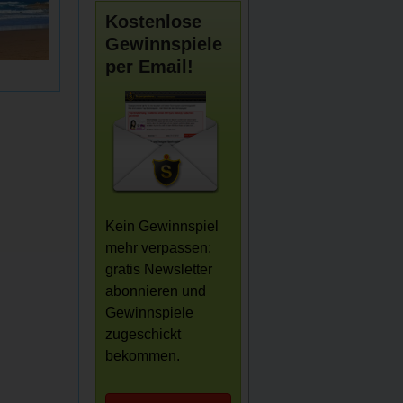
Kostenlose
Gewinnspiele
per Email!
Kein Gewinnspiel
mehr verpassen:
gratis Newsletter
abonnieren und
Gewinnspiele
zugeschickt
bekommen.