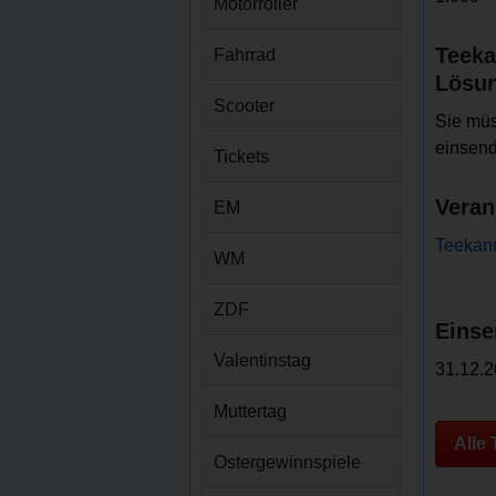
Motorroller
Teeka
Fahrrad
Lösu
Scooter
Sie mü
einsend
Tickets
Veran
EM
Teekan
WM
ZDF
Einse
Valentinstag
31.12.2
Muttertag
Alle
Ostergewinnspiele