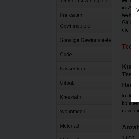
teilneh
Technik Gewinnspiele
im Akti
V
Freikarten
teekann
Glück u
Gewinnspiele
die Tei
Sonstige Gewinnspiele
Teeka
Code
Kurz-
Kassenbon
Teeka
Urlaub
Haupt
In die
Kreuzfahrt
konnte
gewinn
Wohnmobil
Motorrad
Anzah
1.000