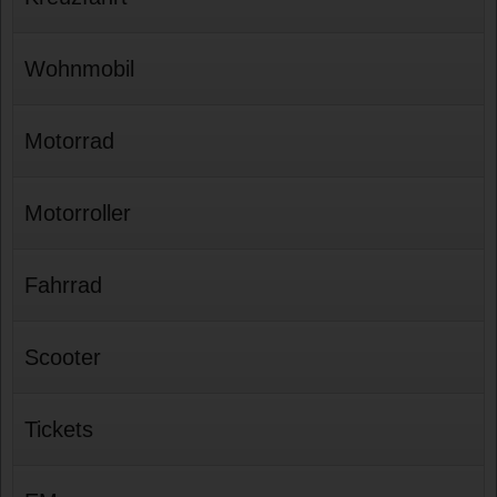
Wohnmobil
Motorrad
Motorroller
Fahrrad
Scooter
Tickets