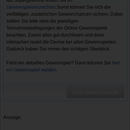
auf Supergewinne finden Sie im
Gewinnspielverzeichnis
.Somit können Sie sich die
vielfältigen, zusätzlichen Gewinnchancen sichern. Dabei
sollten Sie bitte stets die jeweiligen
Teilnahmebedingungen der Online Gewinnspiele
beachten. Zuerst alles gut durchlesen und dann
mitmachen lautet die Devise bei allen Gewinnspielen.
Dadurch haben Sie immer den richtigen Überblick.
Fehlt ein aktuelles Gewinnspiel? Dann können Sie
hier
ein Gewinnspiel melden.
zum Gewinnspiel
Anzeige: