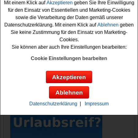
Mit einem Klick auf
Akzeptieren
geben Sie Ihre Einwilligung
für den Einsatz von Essentiellen und Marketing-Cookies
Dafür müssen Sie im Aktionszeitraum mindestens ein
sowie die Verarbeitung der Daten gemäß unserer
Maggi Fix Produkt bei Rewe kaufen und auf bon-
Datenschutzerklärung. Mit einem Klick auf
Ablehnen
geben
gewinnspiele.rewe.de/maggi-airfryer Ihren Kassenbon
Sie keine Zustimmung für den Einsatz von Marketing-
hochladen. Bitte beachten Sie die genauen
Cookies.
Teilnahmebedingungen, da ein Kauf erforderlich ist.
Sie können aber auch Ihre Einstellungen bearbeiten:
Vielleicht können Sie ja einen neuen Airfryer gewinnen?
Viel Glück!
Cookie Einstellungen bearbeiten
Rewe verlost 60x einen Tefal Airfryer
Akzeptieren
Anzeige:
Ablehnen
Datenschutzerklärung
|
Impressum