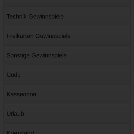
Technik Gewinnspiele
Freikarten Gewinnspiele
Sonstige Gewinnspiele
Code
Kassenbon
Urlaub
Kreuzfahrt