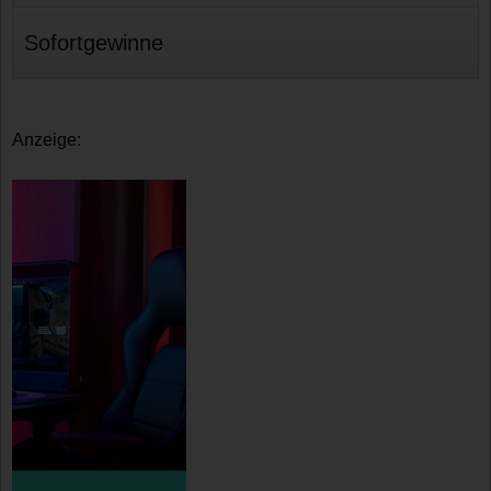
Sofortgewinne
Anzeige: