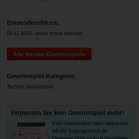
Einsendeschluss:
03.12.2025 - leider schon beendet.
Alle Merian Gewinnspiele
Gewinnspiel-Kategorie:
Technik Gewinnspiel
Verpassen Sie kein Gewinnspiel mehr!
Kein Gewinnspiel mehr verpassen
mit der Supergewinne.de
Gewinner-Mail: einfach Newsletter