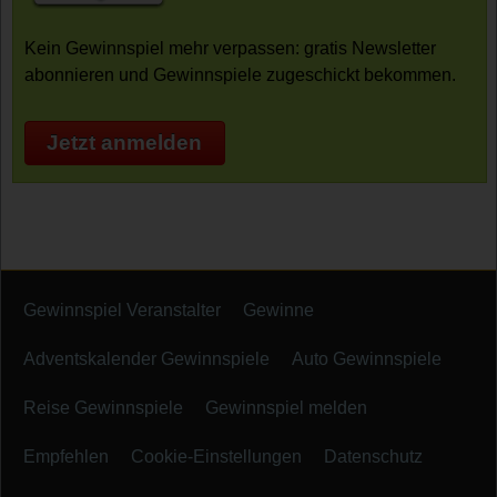
Kein Gewinnspiel mehr verpassen: gratis Newsletter
abonnieren und Gewinnspiele zugeschickt bekommen.
Jetzt anmelden
Gewinnspiel Veranstalter
Gewinne
Adventskalender Gewinnspiele
Auto Gewinnspiele
Reise Gewinnspiele
Gewinnspiel melden
Empfehlen
Cookie-Einstellungen
Datenschutz