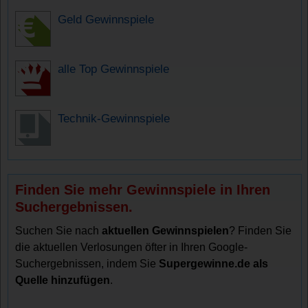
Geld Gewinnspiele
alle Top Gewinnspiele
Technik-Gewinnspiele
Finden Sie mehr Gewinnspiele in Ihren
Suchergebnissen.
Suchen Sie nach
aktuellen Gewinnspielen
? Finden Sie
die aktuellen Verlosungen öfter in Ihren Google-
Suchergebnissen, indem Sie
Supergewinne.de als
Quelle hinzufügen
.