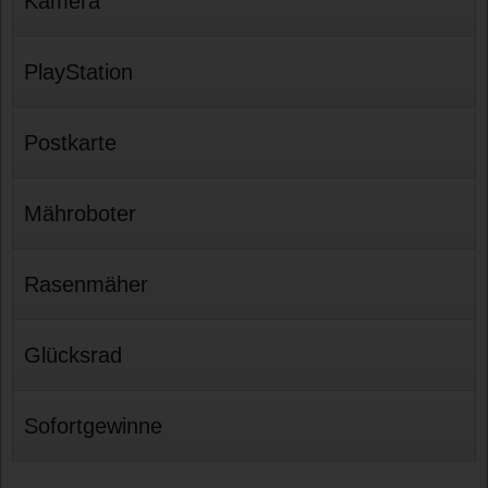
Kamera
PlayStation
Postkarte
Mähroboter
Rasenmäher
Glücksrad
Sofortgewinne