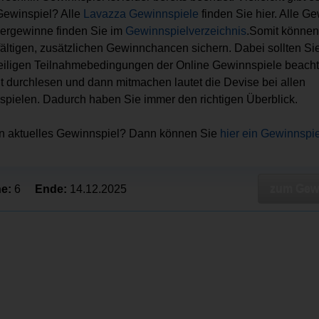
ewinspiel? Alle
Lavazza Gewinnspiele
finden Sie hier. Alle G
ergewinne finden Sie im
Gewinnspielverzeichnis
.Somit können
lfältigen, zusätzlichen Gewinnchancen sichern. Dabei sollten Sie 
eiligen Teilnahmebedingungen der Online Gewinnspiele beacht
ut durchlesen und dann mitmachen lautet die Devise bei allen
pielen. Dadurch haben Sie immer den richtigen Überblick.
in aktuelles Gewinnspiel? Dann können Sie
hier ein Gewinnspi
zum Gewi
e:
6
Ende:
14.12.2025