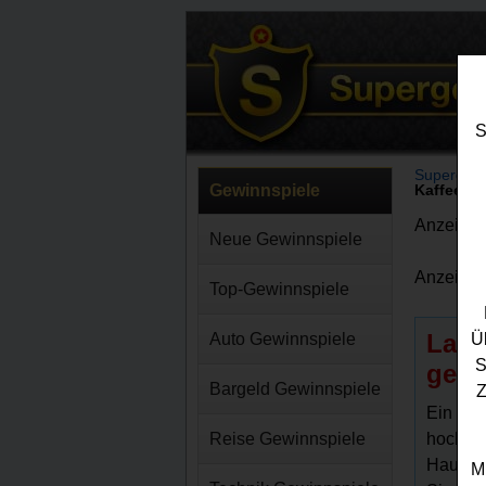
S
Supergew
Gewinnspiele
Kaffeevo
Anzeige:
Neue Gewinnspiele
Anzeige:
Top-Gewinnspiele
Lava
Auto Gewinnspiele
Ü
S
gew
Bargeld Gewinnspiele
Z
Ein kos
Reise Gewinnspiele
hochwe
Hauptge
M