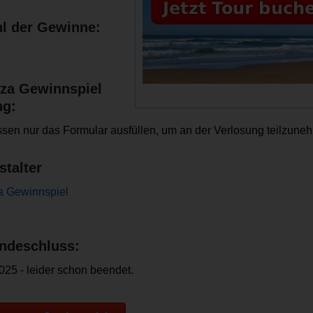
l der Gewinne:
za Gewinnspiel
ng:
sen nur das Formular ausfüllen, um an der Verlosung teilzune
stalter
a Gewinnspiel
ndeschluss:
025 - leider schon beendet.