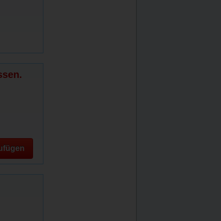
ssen.
ufügen