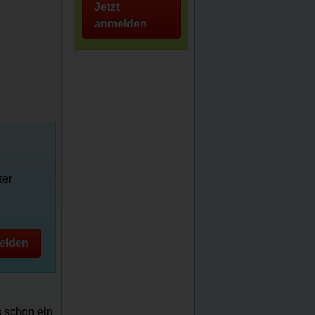
Jetzt
anmelden
ter
elden
s schon ein