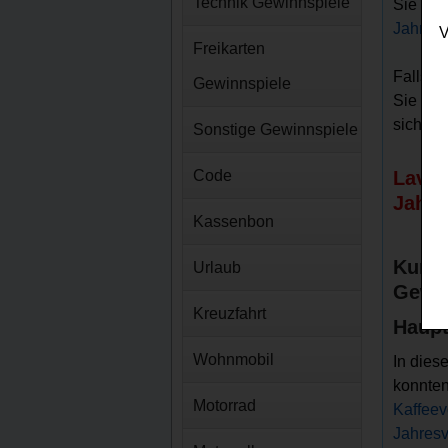
Technik Gewinnspiele
Sie ein
Jahresv
V
Freikarten
Falls S
Gewinnspiele
Sie kur
sichern
Sonstige Gewinnspiele
Code
Lavaz
Jahre
Kassenbon
Kurz-
Urlaub
Gewin
Kreuzfahrt
Haupt
Wohnmobil
In dies
konnten
Motorrad
Kaffeev
Jahresv