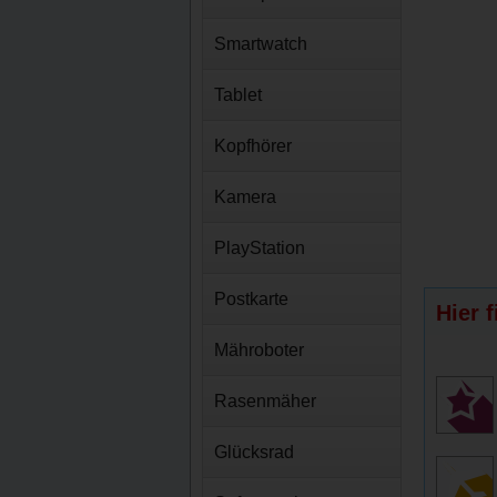
Smartwatch
Tablet
Kopfhörer
Kamera
PlayStation
Postkarte
Hier 
Mähroboter
Rasenmäher
Glücksrad