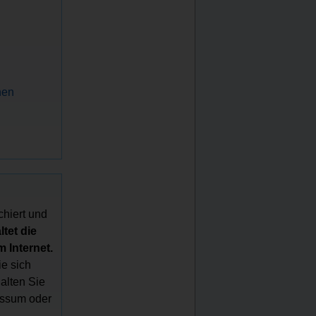
nen
chiert und
tet die
 Internet.
e sich
halten Sie
essum oder