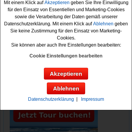
Mit einem Klick auf
Akzeptieren
geben Sie Ihre Einwilligung
Sie das kleine Spiel erfolgreich absolvieren und können
für den Einsatz von Essentiellen und Marketing-Cookies
sich damit Ihre Gewinnchance sichern. Viel Glück!
sowie die Verarbeitung der Daten gemäß unserer
Datenschutzerklärung. Mit einem Klick auf
Ablehnen
geben
Myself verlost 4x eine Zone Denmark
Sie keine Zustimmung für den Einsatz von Marketing-
Oblong Leuchte im Gesamtwert von 536
Cookies.
Euro
Sie können aber auch Ihre Einstellungen bearbeiten:
Cookie Einstellungen bearbeiten
Anzeige:
Akzeptieren
Ablehnen
Datenschutzerklärung
|
Impressum