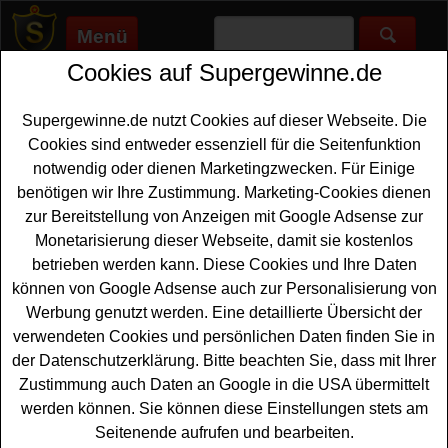
Menü
Cookies auf Supergewinne.de
Supergewinne.de
>
Gewinnspiele
>
Technik Gewinnspiele
>
Myself Gewinnspiel - Leuchte gewinnen
Supergewinne.de nutzt Cookies auf dieser Webseite. Die
Anzeige:
Cookies sind entweder essenziell für die Seitenfunktion
notwendig oder dienen Marketingzwecken. Für Einige
Anzeige:
benötigen wir Ihre Zustimmung. Marketing-Cookies dienen
zur Bereitstellung von Anzeigen mit Google Adsense zur
Myself Gewinnspiel - Leuchte
Monetarisierung dieser Webseite, damit sie kostenlos
gewinnen
betrieben werden kann. Diese Cookies und Ihre Daten
können von Google Adsense auch zur Personalisierung von
Wer gern eine tolle
Leuchte gewinnen
möchte, sollte sich
Werbung genutzt werden. Eine detaillierte Übersicht der
dieses kostenlose Myself Gewinnspiel unbedingt
verwendeten Cookies und persönlichen Daten finden Sie in
genauer anschauen. Myself verlost vier Zone Denmark
der Datenschutzerklärung. Bitte beachten Sie, dass mit Ihrer
Oblong Leuchten im Gesamtwert von 536 Euro. Mit
Zustimmung auch Daten an Google in die USA übermittelt
etwas Glück können Sie eine solche
Lampe gewinnen
.
werden können. Sie können diese Einstellungen stets am
Seitenende aufrufen und bearbeiten.
Falls Sie an der Verlosung teilnehmen möchten, müssen