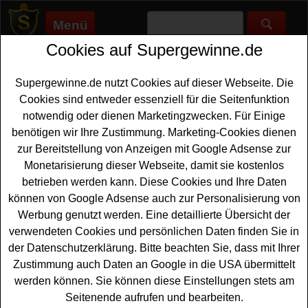
Menü
Cookies auf Supergewinne.de
Supergewinne.de
>
Gewinnspiele
>
Technik Gewinnspiele
>
Klack
Gewinnspiel - Grill gewinnen
Supergewinne.de nutzt Cookies auf dieser Webseite. Die
Anzeige:
Cookies sind entweder essenziell für die Seitenfunktion
notwendig oder dienen Marketingzwecken. Für Einige
Anzeige:
benötigen wir Ihre Zustimmung. Marketing-Cookies dienen
zur Bereitstellung von Anzeigen mit Google Adsense zur
Klack Gewinnspiel - Grill gewinnen
Monetarisierung dieser Webseite, damit sie kostenlos
betrieben werden kann. Diese Cookies und Ihre Daten
Wer gern einen hochwertigen Holzkohle
Grill gewinnen
können von Google Adsense auch zur Personalisierung von
möchte, hat bei diesem kostenlosen Klack Gewinnspiel
Werbung genutzt werden. Eine detaillierte Übersicht der
2025 eine schöne Gelegenheit dazu. Verlost wird ein
verwendeten Cookies und persönlichen Daten finden Sie in
großes Grillpaket mit einem Rösle Kugelgrill, Holzkohle
der Datenschutzerklärung. Bitte beachten Sie, dass mit Ihrer
und einer Kiste Einbecker Null Bock
Bier
. Mit etwas
Zustimmung auch Daten an Google in die USA übermittelt
Glück können Sie dieses tolle Grill-Set gewinnen.
werden können. Sie können diese Einstellungen stets am
Seitenende aufrufen und bearbeiten.
falls Sie sich kostenlos Ihre Gewinnchance sichern