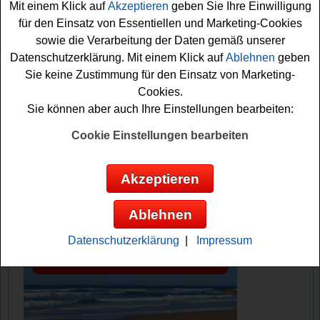
Mit einem Klick auf
Akzeptieren
geben Sie Ihre Einwilligung
möchte, müssen Sie das kleine
Spiel
absolvieren.
für den Einsatz von Essentiellen und Marketing-Cookies
Danach können Sie Ihre Daten in das Teilnahme-
sowie die Verarbeitung der Daten gemäß unserer
Formular eingeben. Viel Glück!
Datenschutzerklärung. Mit einem Klick auf
Ablehnen
geben
Sie keine Zustimmung für den Einsatz von Marketing-
Klack verlost ein großes Grill Paket
Cookies.
Sie können aber auch Ihre Einstellungen bearbeiten:
Anzeige:
Cookie Einstellungen bearbeiten
Akzeptieren
Ablehnen
Datenschutzerklärung
|
Impressum