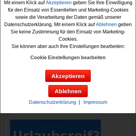
Mit einem Klick auf
Akzeptieren
geben Sie Ihre Einwilligung
möchte nicht das tolle Grillpaket gewinnen und die
für den Einsatz von Essentiellen und Marketing-Cookies
nächste Grillsaison mit Top-Equipment starten?
sowie die Verarbeitung der Daten gemäß unserer
Datenschutzerklärung. Mit einem Klick auf
Ablehnen
geben
Falls Sie an dem Selbst.de Gewinnspiel gratis
Sie keine Zustimmung für den Einsatz von Marketing-
teilnehmen möchten, müssen Sie nur kurz das kleine
Cookies.
Formular ausfüllen. Denn nur so können Sie sich Ihre
Sie können aber auch Ihre Einstellungen bearbeiten:
Gewinnchance sichern. Vielleicht haben Sie ja Glück?
Auf jeden Fall viel Erfolg!
Cookie Einstellungen bearbeiten
Selbst.de verlost 2x ein tolles Grill-Set
Akzeptieren
mit Grill, Holzkohle und einer Kiste
Einbecker Null Bock Bier
Ablehnen
Anzeige:
Datenschutzerklärung
|
Impressum