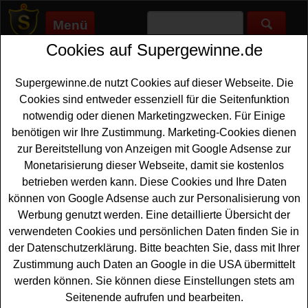
Menü
Cookies auf Supergewinne.de
Supergewinne.de
>
Gewinnspiele
>
Technik Gewinnspiele
>
Selbst.de Gewinnspiel - Grill-Set gewinnen
Supergewinne.de nutzt Cookies auf dieser Webseite. Die
Anzeige:
Cookies sind entweder essenziell für die Seitenfunktion
notwendig oder dienen Marketingzwecken. Für Einige
Anzeige:
benötigen wir Ihre Zustimmung. Marketing-Cookies dienen
zur Bereitstellung von Anzeigen mit Google Adsense zur
Selbst.de Gewinnspiel - Grill-Set
Monetarisierung dieser Webseite, damit sie kostenlos
gewinnen
betrieben werden kann. Diese Cookies und Ihre Daten
können von Google Adsense auch zur Personalisierung von
Ein kostenloses Selbst.de Gewinnspiel für alle Grill-Fans
Werbung genutzt werden. Eine detaillierte Übersicht der
unter den Gewinnern. Selblst.de verlost zweimal ein
verwendeten Cookies und persönlichen Daten finden Sie in
schönes
Grill-Set
unter allen Teilnehmern. Mit etwas
der Datenschutzerklärung. Bitte beachten Sie, dass mit Ihrer
Glück können Sie einen hochwertigen Barbecook
Zustimmung auch Daten an Google in die USA übermittelt
Holzkohlegrill Loewy 55, Holzkohle von proFagus und
werden können. Sie können diese Einstellungen stets am
eine Kiste Einbecker Null Bock
Bier gewinnen
. Dieses
Seitenende aufrufen und bearbeiten.
umfangreiche Grillpaket lässt keine Wünsche offen. Wer